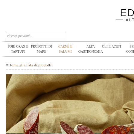
FOIE GRAS E
PRODOTTI DI
CARNE E
ALTA
OLI E ACETI
SP
TARTUFI
MARE
SALUMI
GASTRONOMIA
CON
torna alla lista di prodotti