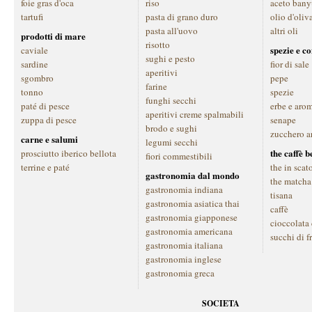
foie gras d'oca
riso
aceto bany
tartufi
pasta di grano duro
olio d'oliv
pasta all'uovo
altri oli
prodotti di mare
risotto
spezie e c
caviale
sughi e pesto
sardine
fior di sale
aperitivi
sgombro
pepe
farine
tonno
spezie
funghi secchi
paté di pesce
erbe e aro
aperitivi creme spalmabili
zuppa di pesce
senape
brodo e sughi
zucchero a
carne e salumi
legumi secchi
the caffè 
prosciutto iberico bellota
fiori commestibili
terrine e paté
the in scat
gastronomia dal mondo
the matcha
gastronomia indiana
tisana
gastronomia asiatica thai
caffè
gastronomia giapponese
cioccolata
gastronomia americana
succhi di f
gastronomia italiana
gastronomia inglese
gastronomia greca
SOCIETA