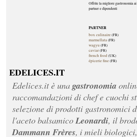
Offrite la migliore gastronomia ai 
partner e dipendenti
PARTNER
box culinaire
(FR)
marmellata
(FR)
wagyu
(FR)
caviar
(FR)
french food
(UK)
épicerie fine
(FR)
EDELICES.IT
gastronomia
Edelices.it
è una
onlin
raccomandazioni di chef e cuochi ste
selezione di prodotti gastronomici 
Leonardi
l'aceto balsamico
, il bro
Dammann Frères
, i mieli biologici