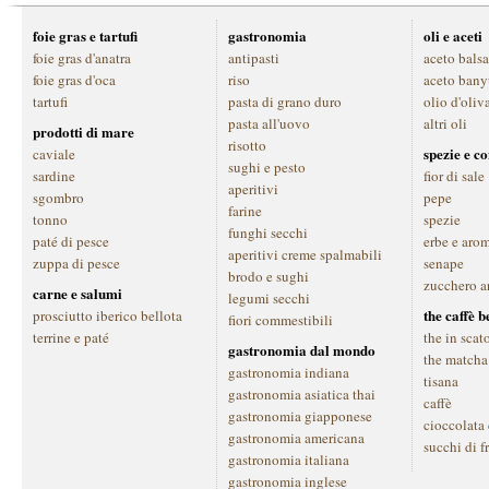
foie gras e tartufi
gastronomia
oli e aceti
foie gras d'anatra
antipasti
aceto bals
foie gras d'oca
riso
aceto bany
tartufi
pasta di grano duro
olio d'oliv
pasta all'uovo
altri oli
prodotti di mare
risotto
spezie e c
caviale
sughi e pesto
sardine
fior di sale
aperitivi
sgombro
pepe
farine
tonno
spezie
funghi secchi
paté di pesce
erbe e aro
aperitivi creme spalmabili
zuppa di pesce
senape
brodo e sughi
zucchero a
carne e salumi
legumi secchi
the caffè 
prosciutto iberico bellota
fiori commestibili
terrine e paté
the in scat
gastronomia dal mondo
the matcha
gastronomia indiana
tisana
gastronomia asiatica thai
caffè
gastronomia giapponese
cioccolata
gastronomia americana
succhi di f
gastronomia italiana
gastronomia inglese