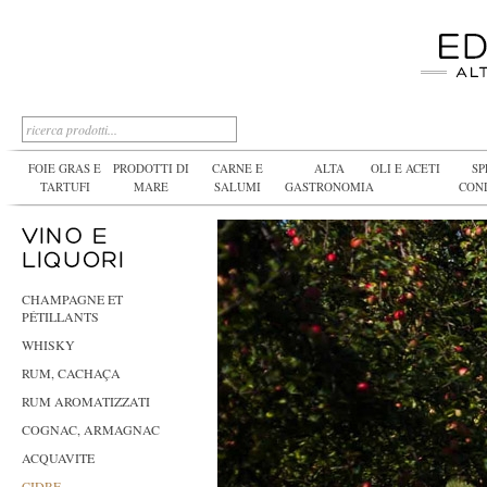
FOIE GRAS E
PRODOTTI DI
CARNE E
ALTA
OLI E ACETI
SP
TARTUFI
MARE
SALUMI
GASTRONOMIA
CON
CHAMPAGNE ET
PÉTILLANTS
WHISKY
RUM, CACHAÇA
RUM AROMATIZZATI
COGNAC, ARMAGNAC
ACQUAVITE
CIDRE