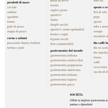
pasta all'uovo
altri oli
prodotti di mare
risotto
spezie e c
caviale
sughi e pesto
sardine
fior di sale
aperitivi
sgombro
pepe
farine
tonno
spezie
funghi secchi
paté di pesce
erbe e aro
aperitivi creme spalmabili
zuppa di pesce
senape
brodo e sughi
zucchero a
carne e salumi
legumi secchi
the caffè 
prosciutto iberico bellota
fiori commestibili
terrine e paté
the in scat
gastronomia dal mondo
the matcha
gastronomia indiana
tisana
gastronomia asiatica thai
caffè
gastronomia giapponese
cioccolata
gastronomia americana
succhi di f
gastronomia italiana
gastronomia inglese
gastronomia greca
SOCIETA
Offrite la migliore gastronomia ai 
partner e dipendenti