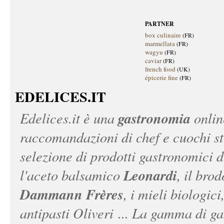
PARTNER
box culinaire
(FR)
marmellata
(FR)
wagyu
(FR)
caviar
(FR)
french food
(UK)
épicerie fine
(FR)
EDELICES.IT
gastronomia
Edelices.it
è una
onlin
raccomandazioni di chef e cuochi ste
selezione di prodotti gastronomici 
Leonardi
l'aceto balsamico
, il bro
Dammann Frères
, i mieli biologici
antipasti Oliveri ... La gamma di ga