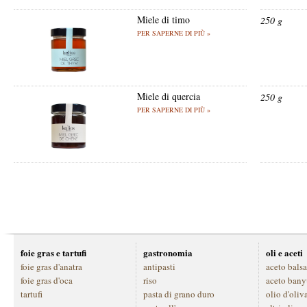
Miele di timo
250 g
PER SAPERNE DI PIÙ »
Miele di quercia
250 g
PER SAPERNE DI PIÙ »
foie gras e tartufi
gastronomia
oli e aceti
foie gras d'anatra
antipasti
aceto bals
foie gras d'oca
riso
aceto bany
tartufi
pasta di grano duro
olio d'oliv