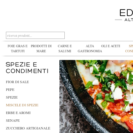
FOIE GRAS E
PRODOTTI DI
CARNE E
ALTA
OLI E ACETI
SP
TARTUFI
MARE
SALUMI
GASTRONOMIA
CON
FIOR DI SALE
PEPE
SPEZIE
MISCELE DI SPEZIE
ERBE E AROMI
SENAPE
ZUCCHERO ARTIGIANALE