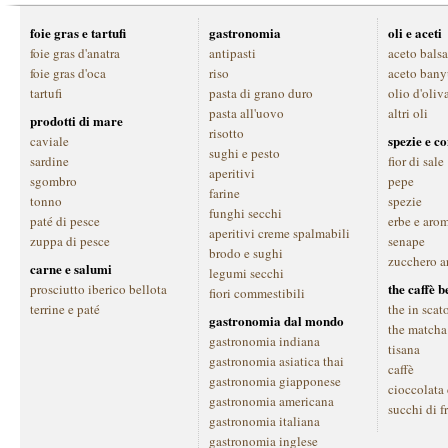
foie gras e tartufi
gastronomia
oli e aceti
foie gras d'anatra
antipasti
aceto bals
foie gras d'oca
riso
aceto bany
tartufi
pasta di grano duro
olio d'oliv
pasta all'uovo
altri oli
prodotti di mare
risotto
spezie e c
caviale
sughi e pesto
sardine
fior di sale
aperitivi
sgombro
pepe
farine
tonno
spezie
funghi secchi
paté di pesce
erbe e aro
aperitivi creme spalmabili
zuppa di pesce
senape
brodo e sughi
zucchero a
carne e salumi
legumi secchi
the caffè 
prosciutto iberico bellota
fiori commestibili
terrine e paté
the in scat
gastronomia dal mondo
the matcha
gastronomia indiana
tisana
gastronomia asiatica thai
caffè
gastronomia giapponese
cioccolata
gastronomia americana
succhi di f
gastronomia italiana
gastronomia inglese