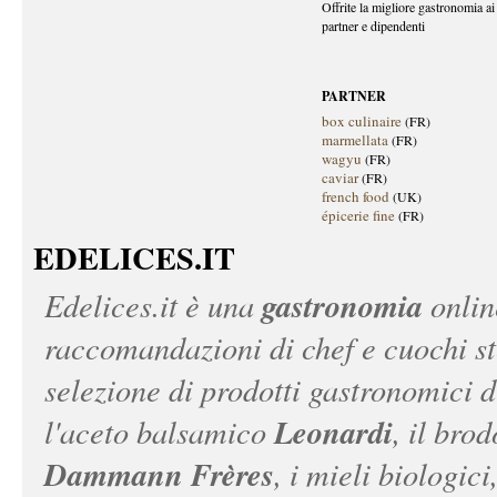
Offrite la migliore gastronomia ai 
partner e dipendenti
PARTNER
box culinaire
(FR)
marmellata
(FR)
wagyu
(FR)
caviar
(FR)
french food
(UK)
épicerie fine
(FR)
EDELICES.IT
gastronomia
Edelices.it
è una
onlin
raccomandazioni di chef e cuochi ste
selezione di prodotti gastronomici 
Leonardi
l'aceto balsamico
, il bro
Dammann Frères
, i mieli biologici