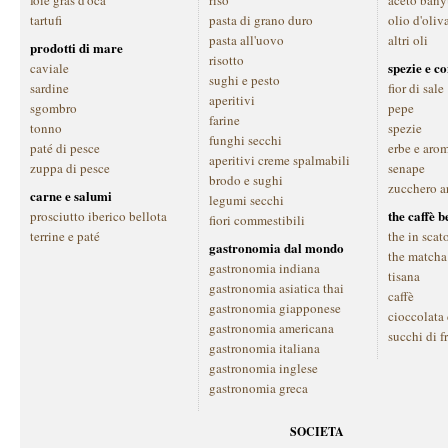
foie gras d'oca
riso
aceto bany
tartufi
pasta di grano duro
olio d'oliv
pasta all'uovo
altri oli
prodotti di mare
risotto
spezie e c
caviale
sughi e pesto
sardine
fior di sale
aperitivi
sgombro
pepe
farine
tonno
spezie
funghi secchi
paté di pesce
erbe e aro
aperitivi creme spalmabili
zuppa di pesce
senape
brodo e sughi
zucchero a
carne e salumi
legumi secchi
the caffè 
prosciutto iberico bellota
fiori commestibili
terrine e paté
the in scat
gastronomia dal mondo
the matcha
gastronomia indiana
tisana
gastronomia asiatica thai
caffè
gastronomia giapponese
cioccolata
gastronomia americana
succhi di f
gastronomia italiana
gastronomia inglese
gastronomia greca
SOCIETA