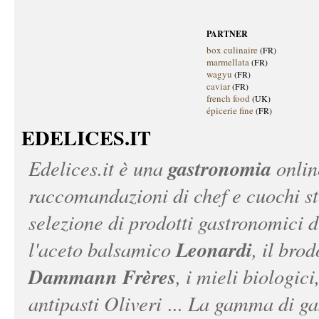
PARTNER
box culinaire
(FR)
marmellata
(FR)
wagyu
(FR)
caviar
(FR)
french food
(UK)
épicerie fine
(FR)
EDELICES.IT
gastronomia
Edelices.it
è una
onlin
raccomandazioni di chef e cuochi ste
selezione di prodotti gastronomici 
Leonardi
l'aceto balsamico
, il bro
Dammann Frères
, i mieli biologici
antipasti Oliveri ... La gamma di ga