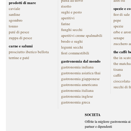
pasta all'uovo
altri oli
prodotti di mare
risotto
spezie e c
caviale
sughi e pesto
sardine
fior di sale
aperitivi
sgombro
pepe
farine
tonno
spezie
funghi secchi
paté di pesce
erbe e aro
aperitivi creme spalmabili
zuppa di pesce
senape
brodo e sughi
zucchero a
carne e salumi
legumi secchi
the caffè 
prosciutto iberico bellota
fiori commestibili
terrine e paté
the in scat
gastronomia dal mondo
the matcha
gastronomia indiana
tisana
gastronomia asiatica thai
caffè
gastronomia giapponese
cioccolata
gastronomia americana
succhi di f
gastronomia italiana
gastronomia inglese
gastronomia greca
SOCIETA
Offrite la migliore gastronomia ai 
partner e dipendenti