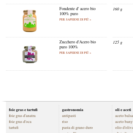
Fondente d' acero bio
160 g
100% puro
PER SAPERNE DI PIÙ »
Zucchero d'Acero bio
125 g
puro 100%
PER SAPERNE DI PIÙ »
foie gras e tartufi
gastronomia
oli e aceti
foie gras d'anatra
antipasti
aceto bals
foie gras d'oca
riso
aceto bany
tartufi
pasta di grano duro
olio d'oliv