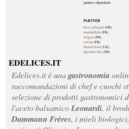
partner e dipendenti
PARTNER
box culinaire
(FR)
marmellata
(FR)
wagyu
(FR)
caviar
(FR)
french food
(UK)
épicerie fine
(FR)
EDELICES.IT
gastronomia
Edelices.it
è una
onlin
raccomandazioni di chef e cuochi ste
selezione di prodotti gastronomici 
Leonardi
l'aceto balsamico
, il bro
Dammann Frères
, i mieli biologici