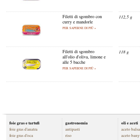
Filetti di sgombro con
112,5 g
curry e mandorle
PER SAPERNE DI PIÙ »
Filetti di sgombro
118 g
all'olio d'oliva, limone e
alle 5 bacche
PER SAPERNE DI PIÙ »
foie gras e tartufi
gastronomia
oli e aceti
foie gras d'anatra
antipasti
aceto bals
foie gras d'oca
riso
aceto bany