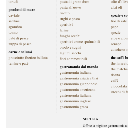
tartufi
pasta di grano duro
olio d'oliv
pasta all'uovo
altri oli
prodotti di mare
risotto
spezie e c
caviale
sughi e pesto
sardine
fior di sale
aperitivi
sgombro
pepe
farine
tonno
spezie
funghi secchi
paté di pesce
erbe e aro
aperitivi creme spalmabili
zuppa di pesce
senape
brodo e sughi
zucchero a
carne e salumi
legumi secchi
the caffè 
prosciutto iberico bellota
fiori commestibili
terrine e paté
the in scat
gastronomia dal mondo
the matcha
gastronomia indiana
tisana
gastronomia asiatica thai
caffè
gastronomia giapponese
cioccolata
gastronomia americana
succhi di f
gastronomia italiana
gastronomia inglese
gastronomia greca
SOCIETA
Offrite la migliore gastronomia ai 