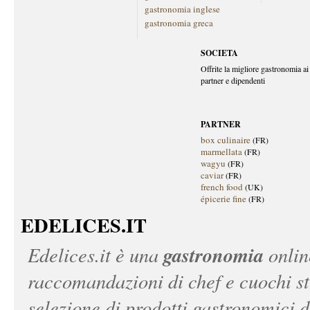
gastronomia inglese
gastronomia greca
SOCIETA
Offrite la migliore gastronomia ai 
partner e dipendenti
PARTNER
box culinaire
(FR)
marmellata
(FR)
wagyu
(FR)
caviar
(FR)
french food
(UK)
épicerie fine
(FR)
EDELICES.IT
gastronomia
Edelices.it
è una
onlin
raccomandazioni di chef e cuochi ste
selezione di prodotti gastronomici 