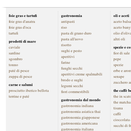
foie gras e tartufi
gastronomia
oli e aceti
foie gras d'anatra
antipasti
aceto bals
foie gras d'oca
riso
aceto bany
tartufi
pasta di grano duro
olio d'oliv
pasta all'uovo
altri oli
prodotti di mare
risotto
spezie e c
caviale
sughi e pesto
sardine
fior di sale
aperitivi
sgombro
pepe
farine
tonno
spezie
funghi secchi
paté di pesce
erbe e aro
aperitivi creme spalmabili
zuppa di pesce
senape
brodo e sughi
zucchero a
carne e salumi
legumi secchi
the caffè 
prosciutto iberico bellota
fiori commestibili
terrine e paté
the in scat
gastronomia dal mondo
the matcha
gastronomia indiana
tisana
gastronomia asiatica thai
caffè
gastronomia giapponese
cioccolata
gastronomia americana
succhi di f
gastronomia italiana