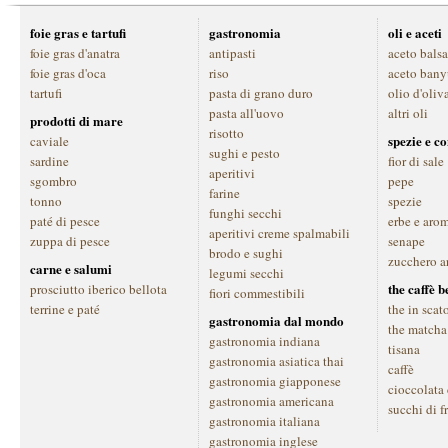
foie gras e tartufi
gastronomia
oli e aceti
foie gras d'anatra
antipasti
aceto bals
foie gras d'oca
riso
aceto bany
tartufi
pasta di grano duro
olio d'oliv
pasta all'uovo
altri oli
prodotti di mare
risotto
spezie e c
caviale
sughi e pesto
sardine
fior di sale
aperitivi
sgombro
pepe
farine
tonno
spezie
funghi secchi
paté di pesce
erbe e aro
aperitivi creme spalmabili
zuppa di pesce
senape
brodo e sughi
zucchero a
carne e salumi
legumi secchi
the caffè 
prosciutto iberico bellota
fiori commestibili
terrine e paté
the in scat
gastronomia dal mondo
the matcha
gastronomia indiana
tisana
gastronomia asiatica thai
caffè
gastronomia giapponese
cioccolata
gastronomia americana
succhi di f
gastronomia italiana
gastronomia inglese