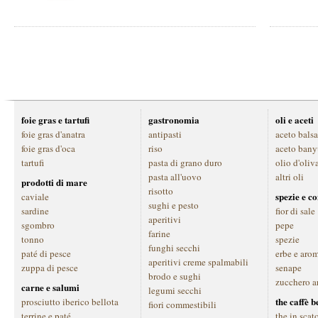
foie gras e tartufi
gastronomia
oli e aceti
foie gras d'anatra
antipasti
aceto bals
foie gras d'oca
riso
aceto bany
tartufi
pasta di grano duro
olio d'oliv
pasta all'uovo
altri oli
prodotti di mare
risotto
spezie e c
caviale
sughi e pesto
sardine
fior di sale
aperitivi
sgombro
pepe
farine
tonno
spezie
funghi secchi
paté di pesce
erbe e aro
aperitivi creme spalmabili
zuppa di pesce
senape
brodo e sughi
zucchero a
carne e salumi
legumi secchi
the caffè 
prosciutto iberico bellota
fiori commestibili
terrine e paté
the in scat