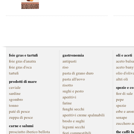
foie gras e tartufi
gastronomia
oli e aceti
foie gras d'anatra
antipasti
aceto bals
foie gras d'oca
riso
aceto bany
tartufi
pasta di grano duro
olio d'oliv
pasta all'uovo
altri oli
prodotti di mare
risotto
spezie e c
caviale
sughi e pesto
sardine
fior di sale
aperitivi
sgombro
pepe
farine
tonno
spezie
funghi secchi
paté di pesce
erbe e aro
aperitivi creme spalmabili
zuppa di pesce
senape
brodo e sughi
zucchero a
carne e salumi
legumi secchi
the caffè 
prosciutto iberico bellota
fiori commestibili