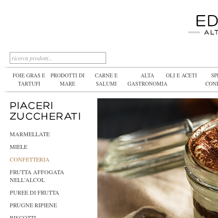
FOIE GRAS E
PRODOTTI DI
CARNE E
ALTA
OLI E ACETI
SP
TARTUFI
MARE
SALUMI
GASTRONOMIA
CON
MARMELLATE
MIELE
CONFETTERIA
FRUTTA AFFOGATA
NELL'ALCOL
PUREE DI FRUTTA
PRUGNE RIPIENE
BISCOTTI