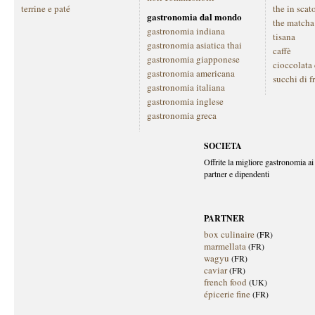
terrine e paté
the in scat
gastronomia dal mondo
the matcha
gastronomia indiana
tisana
gastronomia asiatica thai
caffè
gastronomia giapponese
cioccolata
gastronomia americana
succhi di f
gastronomia italiana
gastronomia inglese
gastronomia greca
SOCIETA
Offrite la migliore gastronomia ai 
partner e dipendenti
PARTNER
box culinaire
(FR)
marmellata
(FR)
wagyu
(FR)
caviar
(FR)
french food
(UK)
épicerie fine
(FR)