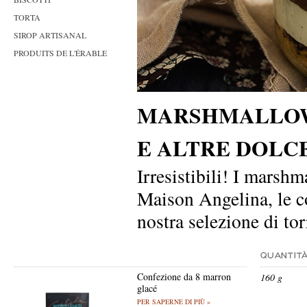
TORTA
SIROP ARTISANAL
PRODUITS DE L'ÉRABLE
MARSHMALLOW
E ALTRE DOLC
Irresistibili! I marsh
Maison Angelina, le co
nostra selezione di tor
Confezione da 8 marron
160 g
glacé
PER SAPERNE DI PIÙ »