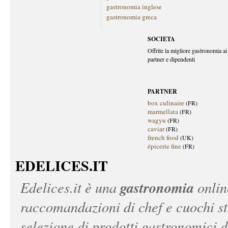
gastronomia inglese
gastronomia greca
SOCIETA
Offrite la migliore gastronomia ai 
partner e dipendenti
PARTNER
box culinaire
(FR)
marmellata
(FR)
wagyu
(FR)
caviar
(FR)
french food
(UK)
épicerie fine
(FR)
EDELICES.IT
gastronomia
Edelices.it
è una
onlin
raccomandazioni di chef e cuochi ste
selezione di prodotti gastronomici 