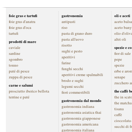
foie gras e tartufi
gastronomia
oli e aceti
foie gras d'anatra
antipasti
aceto bals
foie gras d'oca
riso
aceto bany
tartufi
pasta di grano duro
olio d'oliv
pasta all'uovo
altri oli
prodotti di mare
risotto
spezie e c
caviale
sughi e pesto
sardine
fior di sale
aperitivi
sgombro
pepe
farine
tonno
spezie
funghi secchi
paté di pesce
erbe e aro
aperitivi creme spalmabili
zuppa di pesce
senape
brodo e sughi
zucchero a
carne e salumi
legumi secchi
the caffè 
prosciutto iberico bellota
fiori commestibili
terrine e paté
the in scat
gastronomia dal mondo
the matcha
gastronomia indiana
tisana
gastronomia asiatica thai
caffè
gastronomia giapponese
cioccolata
gastronomia americana
succhi di f
gastronomia italiana