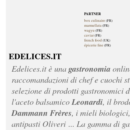
PARTNER
box culinaire
(FR)
marmellata
(FR)
wagyu
(FR)
caviar
(FR)
french food
(UK)
épicerie fine
(FR)
EDELICES.IT
gastronomia
Edelices.it
è una
onlin
raccomandazioni di chef e cuochi ste
selezione di prodotti gastronomici 
Leonardi
l'aceto balsamico
, il bro
Dammann Frères
, i mieli biologici
antipasti Oliveri ... La gamma di ga