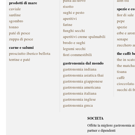
pasta all'uovo
altri oli
prodotti di mare
risotto
spezie e c
caviale
sughi e pesto
sardine
fior di sale
aperitivi
sgombro
pepe
farine
tonno
spezie
funghi secchi
paté di pesce
erbe e aro
aperitivi creme spalmabili
zuppa di pesce
senape
brodo e sughi
zucchero a
carne e salumi
legumi secchi
the caffè 
prosciutto iberico bellota
fiori commestibili
terrine e paté
the in scat
gastronomia dal mondo
the matcha
gastronomia indiana
tisana
gastronomia asiatica thai
caffè
gastronomia giapponese
cioccolata
gastronomia americana
succhi di f
gastronomia italiana
gastronomia inglese
gastronomia greca
SOCIETA
Offrite la migliore gastronomia ai 
partner e dipendenti