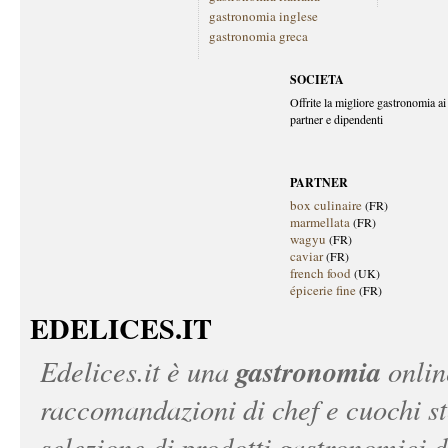
gastronomia inglese
gastronomia greca
SOCIETA
Offrite la migliore gastronomia ai 
partner e dipendenti
PARTNER
box culinaire
(FR)
marmellata
(FR)
wagyu
(FR)
caviar
(FR)
french food
(UK)
épicerie fine
(FR)
EDELICES.IT
gastronomia
Edelices.it
è una
onlin
raccomandazioni di chef e cuochi ste
selezione di prodotti gastronomici 