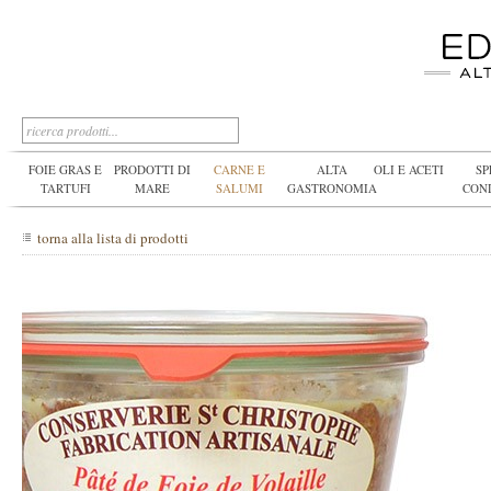
FOIE GRAS E
PRODOTTI DI
CARNE E
ALTA
OLI E ACETI
SP
TARTUFI
MARE
SALUMI
GASTRONOMIA
CON
torna alla lista di prodotti