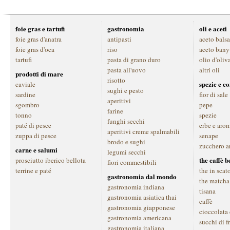
foie gras e tartufi
gastronomia
oli e aceti
foie gras d'anatra
antipasti
aceto bals
foie gras d'oca
riso
aceto bany
tartufi
pasta di grano duro
olio d'oliv
pasta all'uovo
altri oli
prodotti di mare
risotto
spezie e c
caviale
sughi e pesto
sardine
fior di sale
aperitivi
sgombro
pepe
farine
tonno
spezie
funghi secchi
paté di pesce
erbe e aro
aperitivi creme spalmabili
zuppa di pesce
senape
brodo e sughi
zucchero a
carne e salumi
legumi secchi
the caffè 
prosciutto iberico bellota
fiori commestibili
terrine e paté
the in scat
gastronomia dal mondo
the matcha
gastronomia indiana
tisana
gastronomia asiatica thai
caffè
gastronomia giapponese
cioccolata
gastronomia americana
succhi di f
gastronomia italiana