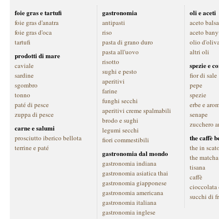
foie gras e tartufi
gastronomia
oli e aceti
foie gras d'anatra
antipasti
aceto bals
foie gras d'oca
riso
aceto bany
tartufi
pasta di grano duro
olio d'oliv
pasta all'uovo
altri oli
prodotti di mare
risotto
spezie e c
caviale
sughi e pesto
sardine
fior di sale
aperitivi
sgombro
pepe
farine
tonno
spezie
funghi secchi
paté di pesce
erbe e aro
aperitivi creme spalmabili
zuppa di pesce
senape
brodo e sughi
zucchero a
carne e salumi
legumi secchi
the caffè 
prosciutto iberico bellota
fiori commestibili
terrine e paté
the in scat
gastronomia dal mondo
the matcha
gastronomia indiana
tisana
gastronomia asiatica thai
caffè
gastronomia giapponese
cioccolata
gastronomia americana
succhi di f
gastronomia italiana
gastronomia inglese