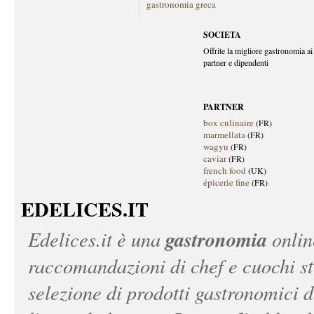
gastronomia greca
SOCIETA
Offrite la migliore gastronomia ai 
partner e dipendenti
PARTNER
box culinaire
(FR)
marmellata
(FR)
wagyu
(FR)
caviar
(FR)
french food
(UK)
épicerie fine
(FR)
EDELICES.IT
gastronomia
Edelices.it
è una
onlin
raccomandazioni di chef e cuochi ste
selezione di prodotti gastronomici 