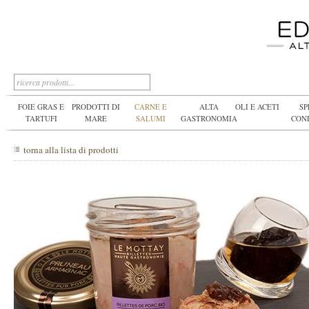
FOIE GRAS E
PRODOTTI DI
CARNE E
ALTA
OLI E ACETI
SP
TARTUFI
MARE
SALUMI
GASTRONOMIA
CON
torna alla lista di prodotti