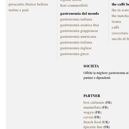
the caffè 
prosciutto iberico bellota
fiori commestibili
terrine e paté
the in scat
gastronomia dal mondo
the matcha
gastronomia indiana
tisana
gastronomia asiatica thai
caffè
gastronomia giapponese
cioccolata
gastronomia americana
succhi di f
gastronomia italiana
gastronomia inglese
gastronomia greca
SOCIETA
Offrite la migliore gastronomia ai 
partner e dipendenti
PARTNER
box culinaire
(FR)
marmellata
(FR)
wagyu
(FR)
caviar
(FR)
french food
(UK)
épicerie fine
(FR)