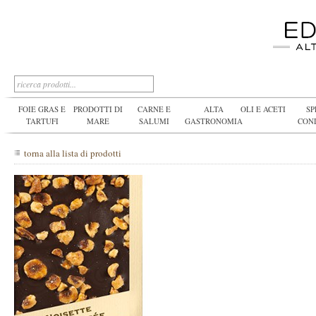
FOIE GRAS E
PRODOTTI DI
CARNE E
ALTA
OLI E ACETI
SP
TARTUFI
MARE
SALUMI
GASTRONOMIA
CON
torna alla lista di prodotti