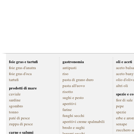
foie gras e tartufi
gastronomia
oli e aceti
foie gras d'anatra
antipasti
aceto bals
foie gras d'oca
riso
aceto bany
tartufi
pasta di grano duro
olio d'oliv
pasta all'uovo
altri oli
prodotti di mare
risotto
spezie e c
caviale
sughi e pesto
sardine
fior di sale
aperitivi
sgombro
pepe
farine
tonno
spezie
funghi secchi
paté di pesce
erbe e aro
aperitivi creme spalmabili
zuppa di pesce
senape
brodo e sughi
zucchero a
carne e salumi
legumi secchi