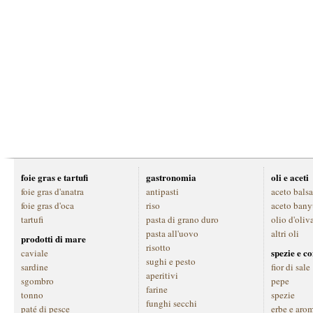
foie gras e tartufi
gastronomia
oli e aceti
foie gras d'anatra
antipasti
aceto bals
foie gras d'oca
riso
aceto bany
tartufi
pasta di grano duro
olio d'oliv
pasta all'uovo
altri oli
prodotti di mare
risotto
spezie e c
caviale
sughi e pesto
sardine
fior di sale
aperitivi
sgombro
pepe
farine
tonno
spezie
funghi secchi
paté di pesce
erbe e aro