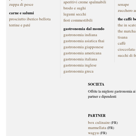
aperitivi creme spalmabili
zuppa di pesce
senape
brodo e sughi
zucchero a
carne e salumi
legumi secchi
the caffè 
prosciutto iberico bellota
fiori commestibili
terrine e paté
the in scat
gastronomia dal mondo
the matcha
gastronomia indiana
tisana
gastronomia asiatica thai
caffè
gastronomia giapponese
cioccolata
gastronomia americana
succhi di f
gastronomia italiana
gastronomia inglese
gastronomia greca
SOCIETA
Offrite la migliore gastronomia ai 
partner e dipendenti
PARTNER
box culinaire
(FR)
marmellata
(FR)
wagyu
(FR)