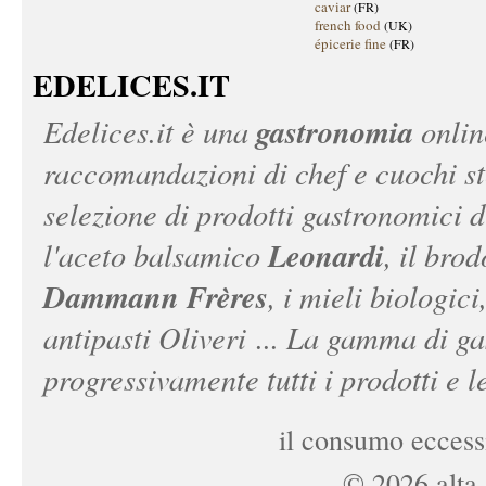
caviar
(FR)
french food
(UK)
épicerie fine
(FR)
EDELICES.IT
gastronomia
Edelices.it
è una
onlin
raccomandazioni di chef e cuochi ste
selezione di prodotti gastronomici 
Leonardi
l'aceto balsamico
, il bro
Dammann Frères
, i mieli biologici
antipasti Oliveri ... La gamma di ga
progressivamente tutti i prodotti e le
il consumo eccessi
©
2026
alta