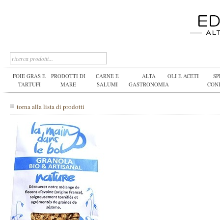
FOIE GRAS E
PRODOTTI DI
CARNE E
ALTA
OLI E ACETI
SP
TARTUFI
MARE
SALUMI
GASTRONOMIA
CON
torna alla lista di prodotti