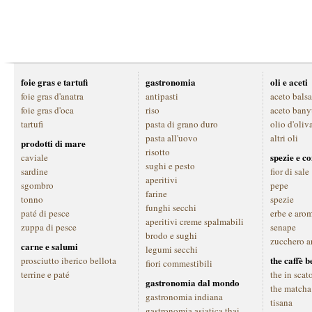
foie gras e tartufi
gastronomia
oli e aceti
foie gras d'anatra
antipasti
aceto bals
foie gras d'oca
riso
aceto bany
tartufi
pasta di grano duro
olio d'oliv
pasta all'uovo
altri oli
prodotti di mare
risotto
spezie e c
caviale
sughi e pesto
sardine
fior di sale
aperitivi
sgombro
pepe
farine
tonno
spezie
funghi secchi
paté di pesce
erbe e aro
aperitivi creme spalmabili
zuppa di pesce
senape
brodo e sughi
zucchero a
carne e salumi
legumi secchi
the caffè 
prosciutto iberico bellota
fiori commestibili
terrine e paté
the in scat
gastronomia dal mondo
the matcha
gastronomia indiana
tisana
gastronomia asiatica thai