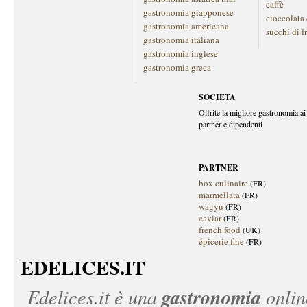
caffè
gastronomia giapponese
cioccolata
gastronomia americana
succhi di f
gastronomia italiana
gastronomia inglese
gastronomia greca
SOCIETA
Offrite la migliore gastronomia ai 
partner e dipendenti
PARTNER
box culinaire
(FR)
marmellata
(FR)
wagyu
(FR)
caviar
(FR)
french food
(UK)
épicerie fine
(FR)
EDELICES.IT
gastronomia
Edelices.it
è una
onlin