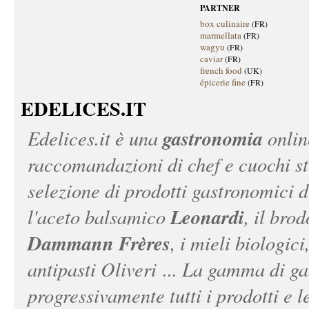
PARTNER
box culinaire
(FR)
marmellata
(FR)
wagyu
(FR)
caviar
(FR)
french food
(UK)
épicerie fine
(FR)
EDELICES.IT
gastronomia
Edelices.it
è una
onlin
raccomandazioni di chef e cuochi ste
selezione di prodotti gastronomici 
Leonardi
l'aceto balsamico
, il bro
Dammann Frères
, i mieli biologici
antipasti Oliveri ... La gamma di ga
progressivamente tutti i prodotti e le