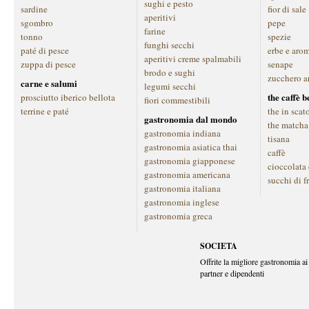
sughi e pesto
sardine
fior di sale
aperitivi
sgombro
pepe
farine
tonno
spezie
funghi secchi
paté di pesce
erbe e aro
aperitivi creme spalmabili
zuppa di pesce
senape
brodo e sughi
zucchero a
carne e salumi
legumi secchi
the caffè 
prosciutto iberico bellota
fiori commestibili
terrine e paté
the in scat
gastronomia dal mondo
the matcha
gastronomia indiana
tisana
gastronomia asiatica thai
caffè
gastronomia giapponese
cioccolata
gastronomia americana
succhi di f
gastronomia italiana
gastronomia inglese
gastronomia greca
SOCIETA
Offrite la migliore gastronomia ai 
partner e dipendenti