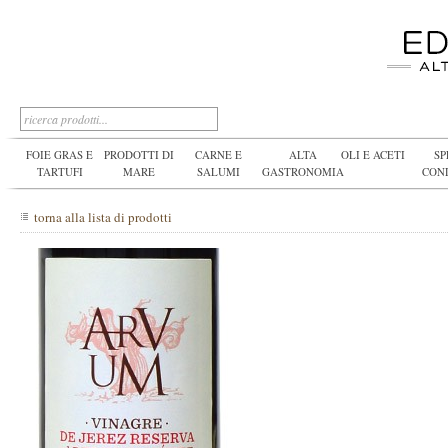
FOIE GRAS E
PRODOTTI DI
CARNE E
ALTA
OLI E ACETI
SP
TARTUFI
MARE
SALUMI
GASTRONOMIA
CON
torna alla lista di prodotti