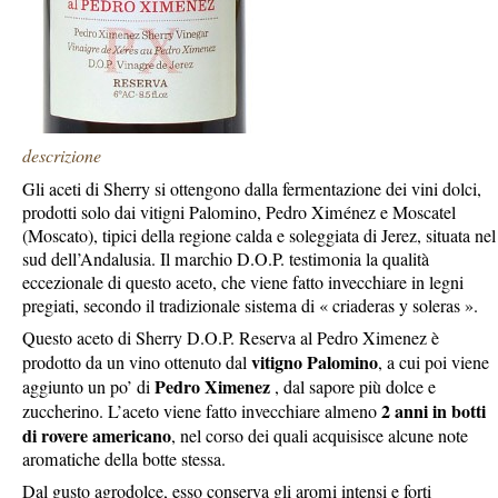
descrizione
Gli aceti di Sherry si ottengono dalla fermentazione dei vini dolci,
prodotti solo dai vitigni Palomino, Pedro Ximénez e Moscatel
(Moscato), tipici della regione calda e soleggiata di Jerez, situata nel
sud dell’Andalusia. Il marchio D.O.P. testimonia la qualità
eccezionale di questo aceto, che viene fatto invecchiare in legni
pregiati, secondo il tradizionale sistema di « criaderas y soleras ».
Questo aceto di Sherry D.O.P. Reserva al Pedro Ximenez è
vitigno Palomino
prodotto da un vino ottenuto dal
, a cui poi viene
Pedro Ximenez
aggiunto un po’ di
, dal sapore più dolce e
2 anni in botti
zuccherino. L’aceto viene fatto invecchiare almeno
di rovere americano
, nel corso dei quali acquisisce alcune note
aromatiche della botte stessa.
Dal gusto agrodolce, esso conserva gli aromi intensi e forti