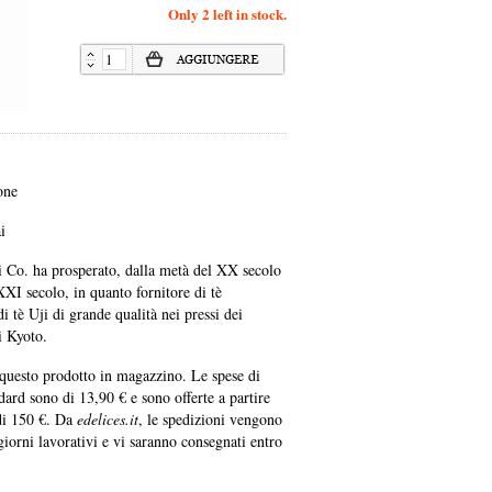
Only 2 left in stock.
one
i
i Co. ha prosperato, dalla metà del XX secolo
 XXI secolo, in quanto fornitore di tè
i tè Uji di grande qualità nei pressi dei
i Kyoto.
uesto prodotto in magazzino. Le spese di
ard sono di 13,90 € e sono offerte a partire
di 150 €. Da
edelices.it
, le spedizioni vengono
 giorni lavorativi e vi saranno consegnati entro