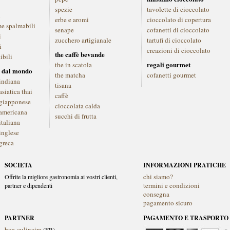
spezie
tavolette di cioccolato
i
erbe e aromi
cioccolato di copertura
me spalmabili
senape
cofanetti di cioccolato
i
zucchero artigianale
tartufi di cioccolato
i
creazioni di cioccolato
the caffè bevande
ibili
regali gourmet
the in scatola
 dal mondo
the matcha
cofanetti gourmet
indiana
tisana
siatica thai
caffè
giapponese
cioccolata calda
americana
succhi di frutta
italiana
inglese
greca
SOCIETA
INFORMAZIONI PRATICHE
chi siamo?
Offrite la migliore gastronomia ai vostri clienti,
termini e condizioni
partner e dipendenti
consegna
pagamento sicuro
PARTNER
PAGAMENTO E TRASPORTO
box culinaire
(FR)