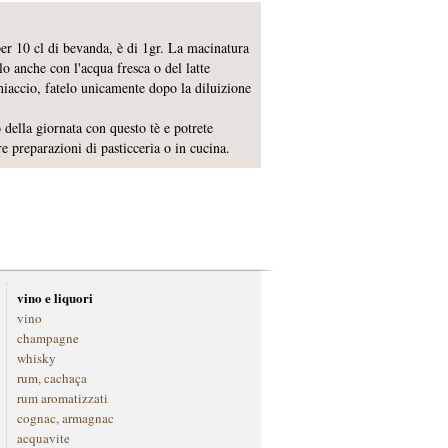
er 10 cl di bevanda, è di 1gr. La macinatura
rlo anche con l'acqua fresca o del latte
hiaccio, fatelo unicamente dopo la diluizione
ella giornata con questo tè e potrete
re preparazioni di pasticceria o in cucina.
vino e liquori
vino
champagne
whisky
rum, cachaça
rum aromatizzati
cognac, armagnac
acquavite