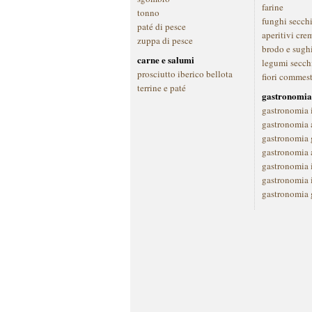
farine
tonno
funghi secch
paté di pesce
aperitivi cre
zuppa di pesce
brodo e sugh
carne e salumi
legumi secch
prosciutto iberico bellota
fiori commest
terrine e paté
gastronomia
gastronomia 
gastronomia a
gastronomia 
gastronomia 
gastronomia 
gastronomia 
gastronomia 