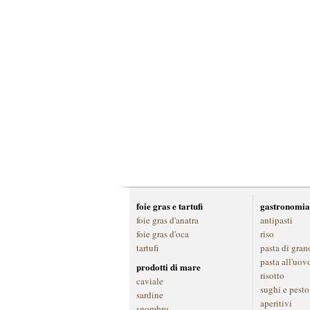
foie gras e tartufi
gastronomia
foie gras d'anatra
antipasti
foie gras d'oca
riso
tartufi
pasta di gran
pasta all'uov
prodotti di mare
risotto
caviale
sughi e pesto
sardine
aperitivi
sgombro