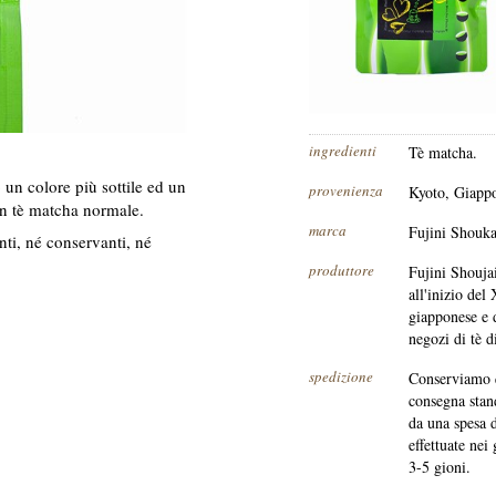
ingredienti
Tè matcha.
un colore più sottile ed un
provenienza
Kyoto, Giapp
un tè matcha normale.
marca
Fujini Shouka
nti, né conservanti, né
produttore
Fujini Shouja
all'inizio del
giapponese e d
negozi di tè d
spedizione
Conserviamo q
consegna stand
da una spesa 
effettuate nei
3-5 gioni.