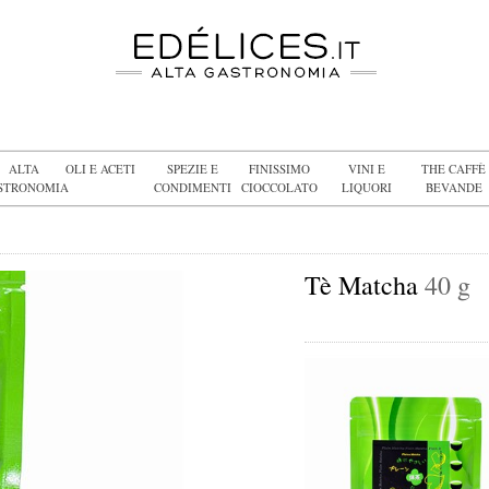
ALTA
OLI E ACETI
SPEZIE E
FINISSIMO
VINI E
THE CAFFÈ
STRONOMIA
CONDIMENTI
CIOCCOLATO
LIQUORI
BEVANDE
Tè Matcha
40 g