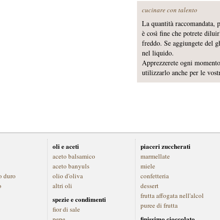
cucinare con talento
La quantità raccomandata, p
è così fine che potrete dilui
freddo. Se aggiungete del g
nel liquido.
Apprezzerete ogni momento d
utilizzarlo anche per le vost
oli e aceti
piaceri zuccherati
aceto balsamico
marmellate
aceto banyuls
miele
o duro
olio d'oliva
confetteria
o
altri oli
dessert
frutta affogata nell'alcol
spezie e condimenti
puree di frutta
fior di sale
finissimo cioccolato
pepe