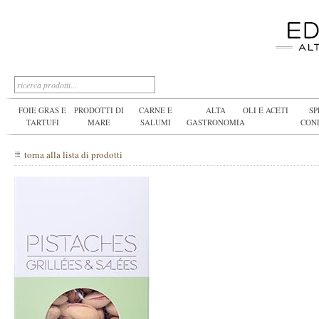
FOIE GRAS E
PRODOTTI DI
CARNE E
ALTA
OLI E ACETI
SP
TARTUFI
MARE
SALUMI
GASTRONOMIA
CON
torna alla lista di prodotti