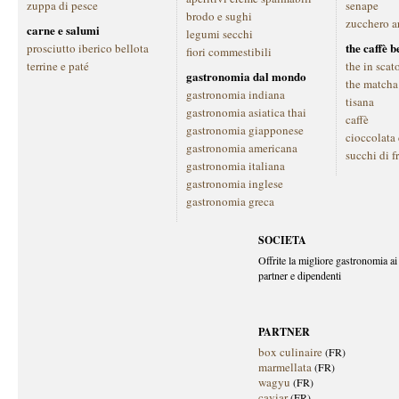
zuppa di pesce
senape
brodo e sughi
zucchero a
carne e salumi
legumi secchi
the caffè 
prosciutto iberico bellota
fiori commestibili
terrine e paté
the in scat
gastronomia dal mondo
the matcha
gastronomia indiana
tisana
gastronomia asiatica thai
caffè
gastronomia giapponese
cioccolata
gastronomia americana
succhi di f
gastronomia italiana
gastronomia inglese
gastronomia greca
SOCIETA
Offrite la migliore gastronomia ai 
partner e dipendenti
PARTNER
box culinaire
(FR)
marmellata
(FR)
wagyu
(FR)
caviar
(FR)