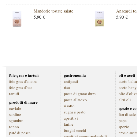
Mandorle tostate salate
Anacardi tos
5,90 €
5,90 €
foie gras e tartufi
gastronomia
oli e aceti
foie gras d'anatra
antipasti
aceto bals
foie gras d'oca
riso
aceto bany
tartufi
pasta di grano duro
olio d'oliv
pasta all'uovo
altri oli
prodotti di mare
risotto
spezie e c
caviale
sughi e pesto
sardine
fior di sale
aperitivi
sgombro
pepe
farine
tonno
spezie
funghi secchi
paté di pesce
erbe e aro
aperitivi creme spalmabili