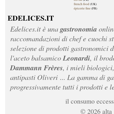
french food
(UK)
épicerie fine
(FR)
EDELICES.IT
gastronomia
Edelices.it
è una
onlin
raccomandazioni di chef e cuochi ste
selezione di prodotti gastronomici 
Leonardi
l'aceto balsamico
, il bro
Dammann Frères
, i mieli biologici
antipasti Oliveri ... La gamma di ga
progressivamente tutti i prodotti e le
il consumo eccessi
©
2026
alta