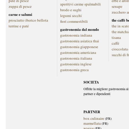
paté di pesce
erbe e aro
aperitivi creme spalmabili
zuppa di pesce
senape
brodo e sughi
zucchero a
carne e salumi
legumi secchi
the caffè 
prosciutto iberico bellota
fiori commestibili
terrine e paté
the in scat
gastronomia dal mondo
the matcha
gastronomia indiana
tisana
gastronomia asiatica thai
caffè
gastronomia giapponese
cioccolata
gastronomia americana
succhi di f
gastronomia italiana
gastronomia inglese
gastronomia greca
SOCIETA
Offrite la migliore gastronomia ai 
partner e dipendenti
PARTNER
box culinaire
(FR)
marmellata
(FR)
wagyu
(FR)