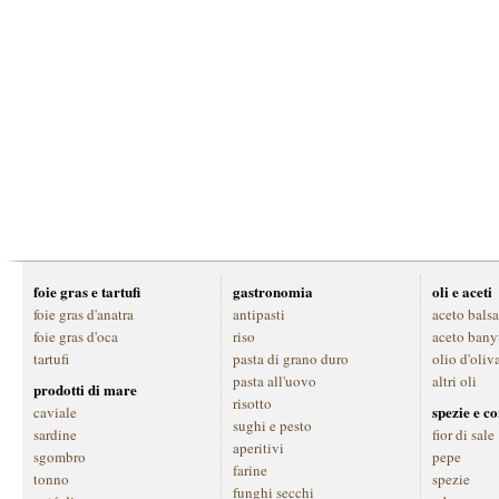
foie gras e tartufi
gastronomia
oli e aceti
foie gras d'anatra
antipasti
aceto bals
foie gras d'oca
riso
aceto bany
tartufi
pasta di grano duro
olio d'oliv
pasta all'uovo
altri oli
prodotti di mare
risotto
spezie e c
caviale
sughi e pesto
sardine
fior di sale
aperitivi
sgombro
pepe
farine
tonno
spezie
funghi secchi