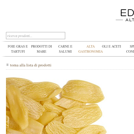
FOIE GRAS E
PRODOTTI DI
CARNE E
ALTA
OLI E ACETI
SP
TARTUFI
MARE
SALUMI
GASTRONOMIA
CON
torna alla lista di prodotti