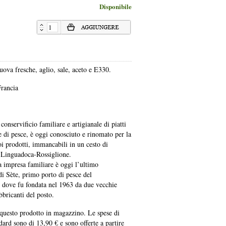
Disponibile
 uova fresche, aglio, sale, aceto e E330.
Francia
 conservificio familiare e artigianale di piatti
e di pesce, è oggi conosciuto e rinomato per la
oi prodotti, immancabili in un cesto di
a Linguadoca-Rossiglione.
a impresa familiare è oggi l’ultimo
di Sète, primo porto di pesce del
 dove fu fondata nel 1963 da due vecchie
bbricanti del posto.
uesto prodotto in magazzino. Le spese di
ard sono di 13,90 € e sono offerte a partire