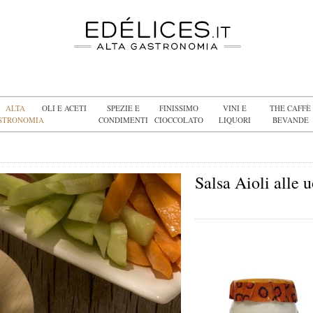
ALTA
OLI E ACETI
SPEZIE E
FINISSIMO
VINI E
THE CAFFÈ
STRONOMIA
CONDIMENTI
CIOCCOLATO
LIQUORI
BEVANDE
Salsa Aioli alle 