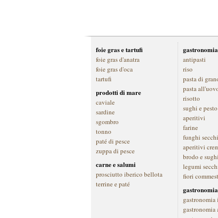
foie gras e tartufi
gastronomia
foie gras d'anatra
antipasti
foie gras d'oca
riso
tartufi
pasta di gran
pasta all'uov
prodotti di mare
risotto
caviale
sughi e pesto
sardine
aperitivi
sgombro
farine
tonno
funghi secch
paté di pesce
aperitivi cre
zuppa di pesce
brodo e sugh
carne e salumi
legumi secch
prosciutto iberico bellota
fiori commest
terrine e paté
gastronomia
gastronomia 
gastronomia a