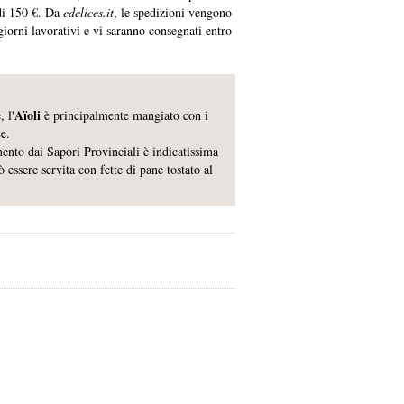
di 150 €. Da
edelices.it
, le spedizioni vengono
 giorni lavorativi e vi saranno consegnati entro
Aïoli
 l'
è principalmente mangiato con i
ce.
nto dai Sapori Provinciali è indicatissima
 essere servita con fette di pane tostato al