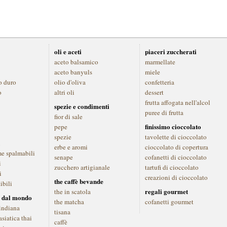
oli e aceti
piaceri zuccherati
aceto balsamico
marmellate
aceto banyuls
miele
o duro
olio d'oliva
confetteria
o
altri oli
dessert
frutta affogata nell'alcol
spezie e condimenti
puree di frutta
fior di sale
finissimo cioccolato
pepe
spezie
tavolette di cioccolato
i
erbe e aromi
cioccolato di copertura
me spalmabili
senape
cofanetti di cioccolato
i
zucchero artigianale
tartufi di cioccolato
i
creazioni di cioccolato
the caffè bevande
ibili
regali gourmet
the in scatola
 dal mondo
the matcha
cofanetti gourmet
indiana
tisana
siatica thai
caffè