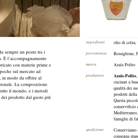
ingredienti
olio di colza,
a sempre un posto tra i
provenienza
Rossiglione, 
cia. È l’accompagnamento
marca
bricato con materie prime e
Azaïs-Polito
e poche sul mercato ad
produttore
Azaïs-Polito
,
 in modo da offrire al
cucinati a bas
dizionale. La composizione
qualità dei su
tutto il mondo, e i metodi
prodotti dell
 dei prodotto dal gusto più
Questa piccol
conservificio 
Mediterraneo,
famiglie di fa
spedizione
Conserviamo q
consegna stand