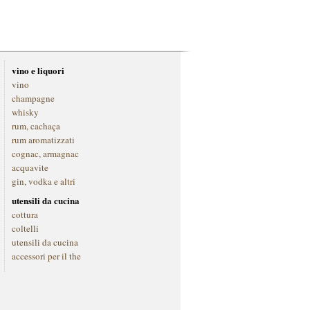
vino e liquori
vino
champagne
whisky
rum, cachaça
rum aromatizzati
cognac, armagnac
acquavite
gin, vodka e altri
utensili da cucina
cottura
coltelli
utensili da cucina
accessori per il the