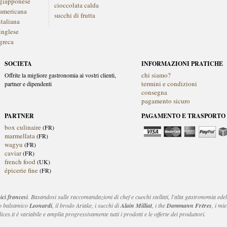
giapponese
cioccolata calda
americana
succhi di frutta
italiana
inglese
greca
SOCIETA
INFORMAZIONI PRATICHE
chi siamo?
Offrite la migliore gastronomia ai vostri clienti,
termini e condizioni
partner e dipendenti
consegna
pagamento sicuro
PARTNER
PAGAMENTO E TRASPORTO
box culinaire
(FR)
marmellata
(FR)
wagyu
(FR)
caviar
(FR)
french food
(UK)
épicerie fine
(FR)
pici francesi
. Basandosi sulle raccomandazioni di chef e cuochi stellati, l'alta gastronomia edel
to balsamico
Leonardi
, il brodo Ariake, i succhi di
Alain Milliat
, i the
Dammann Frères
, i mie
es.it è variabile e amplia progressivamente tutti i prodotti e le offerte dei produttori.