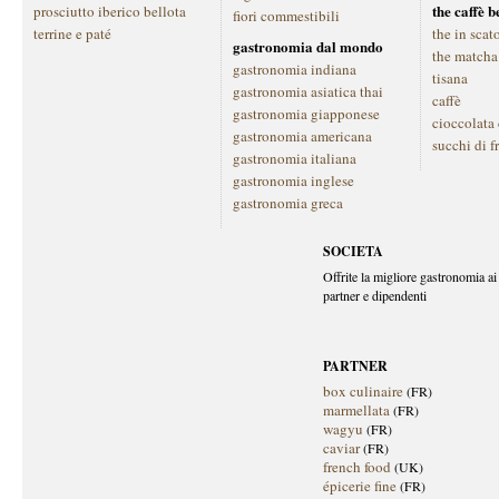
the caffè 
prosciutto iberico bellota
fiori commestibili
terrine e paté
the in scat
gastronomia dal mondo
the matcha
gastronomia indiana
tisana
gastronomia asiatica thai
caffè
gastronomia giapponese
cioccolata
gastronomia americana
succhi di f
gastronomia italiana
gastronomia inglese
gastronomia greca
SOCIETA
Offrite la migliore gastronomia ai 
partner e dipendenti
PARTNER
box culinaire
(FR)
marmellata
(FR)
wagyu
(FR)
caviar
(FR)
french food
(UK)
épicerie fine
(FR)