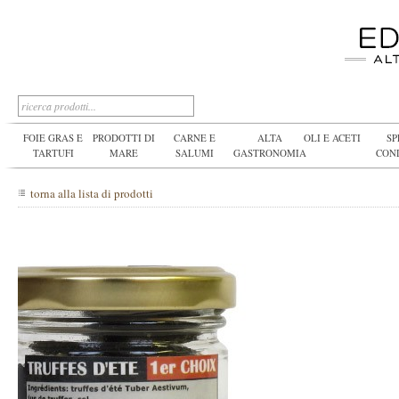
FOIE GRAS E
PRODOTTI DI
CARNE E
ALTA
OLI E ACETI
SP
TARTUFI
MARE
SALUMI
GASTRONOMIA
CON
torna alla lista di prodotti