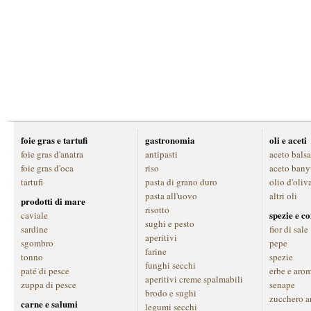
foie gras e tartufi
gastronomia
oli e aceti
foie gras d'anatra
antipasti
aceto bals
foie gras d'oca
riso
aceto bany
tartufi
pasta di grano duro
olio d'oliv
pasta all'uovo
altri oli
prodotti di mare
risotto
spezie e c
caviale
sughi e pesto
sardine
fior di sale
aperitivi
sgombro
pepe
farine
tonno
spezie
funghi secchi
paté di pesce
erbe e aro
aperitivi creme spalmabili
zuppa di pesce
senape
brodo e sughi
zucchero a
carne e salumi
legumi secchi