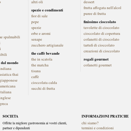
o
altri oli
dessert
frutta affogata nell'alcol
spezie e condimenti
puree di frutta
fior di sale
finissimo cioccolato
pepe
spezie
tavolette di cioccolato
i
erbe e aromi
cioccolato di copertura
me spalmabili
senape
cofanetti di cioccolato
i
zucchero artigianale
tartufi di cioccolato
i
creazioni di cioccolato
the caffè bevande
ibili
regali gourmet
the in scatola
 dal mondo
the matcha
cofanetti gourmet
indiana
tisana
siatica thai
caffè
giapponese
cioccolata calda
americana
succhi di frutta
italiana
inglese
greca
SOCIETA
INFORMAZIONI PRATICHE
chi siamo?
Offrite la migliore gastronomia ai vostri clienti,
termini e condizioni
partner e dipendenti