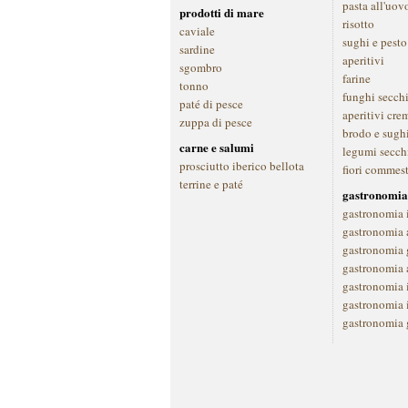
pasta all'uov
prodotti di mare
risotto
caviale
sughi e pesto
sardine
aperitivi
sgombro
farine
tonno
funghi secch
paté di pesce
aperitivi cre
zuppa di pesce
brodo e sugh
carne e salumi
legumi secch
prosciutto iberico bellota
fiori commest
terrine e paté
gastronomia
gastronomia 
gastronomia a
gastronomia 
gastronomia 
gastronomia 
gastronomia 
gastronomia 