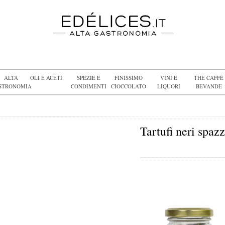
ALTA
OLI E ACETI
SPEZIE E
FINISSIMO
VINI E
THE CAFFÈ
STRONOMIA
CONDIMENTI
CIOCCOLATO
LIQUORI
BEVANDE
Tartufi neri spaz