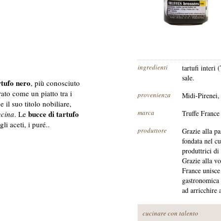
ingredienti
tartufi interi
sale.
rtufo nero
, più conosciuto
rato come un piatto tra i
provenienza
Midi-Pirenei,
e il suo titolo nobiliare,
marca
bucce di tartufo
Truffe France
ucina
. Le
li aceti, i puré..
produttore
Grazie alla pa
fondata nel cu
produttrici di 
Grazie alla vo
France unisce 
gastronomica 
ad arricchire 
cucinare con talento