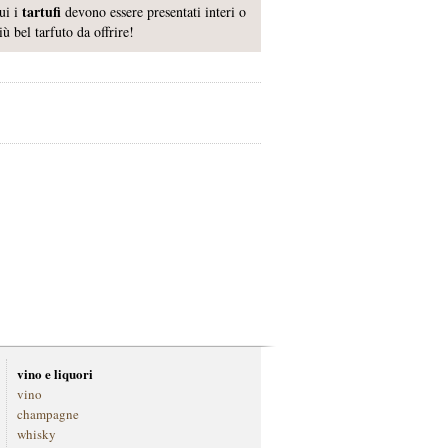
tartufi
cui i
devono essere presentati interi o
più bel tarfuto da offrire!
vino e liquori
vino
champagne
whisky