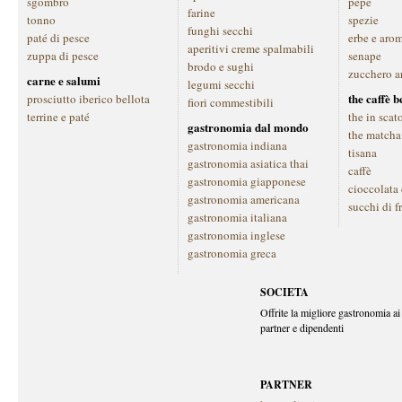
sgombro
pepe
farine
tonno
spezie
funghi secchi
paté di pesce
erbe e aro
aperitivi creme spalmabili
zuppa di pesce
senape
brodo e sughi
zucchero a
carne e salumi
legumi secchi
the caffè 
prosciutto iberico bellota
fiori commestibili
terrine e paté
the in scat
gastronomia dal mondo
the matcha
gastronomia indiana
tisana
gastronomia asiatica thai
caffè
gastronomia giapponese
cioccolata
gastronomia americana
succhi di f
gastronomia italiana
gastronomia inglese
gastronomia greca
SOCIETA
Offrite la migliore gastronomia ai 
partner e dipendenti
PARTNER