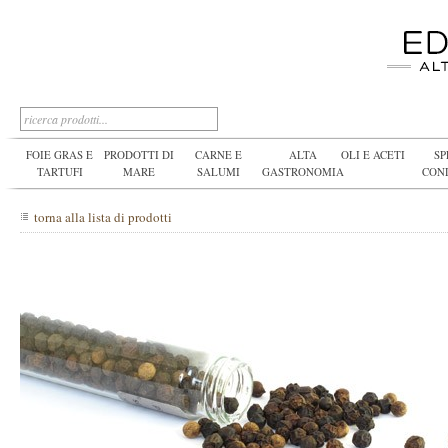
FOIE GRAS E
PRODOTTI DI
CARNE E
ALTA
OLI E ACETI
SP
TARTUFI
MARE
SALUMI
GASTRONOMIA
CON
torna alla lista di prodotti