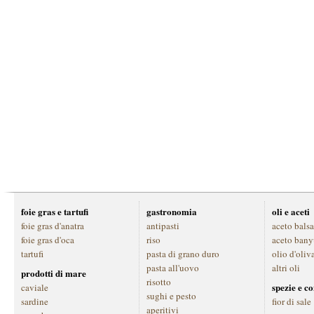
foie gras e tartufi
gastronomia
oli e aceti
foie gras d'anatra
antipasti
aceto bals
foie gras d'oca
riso
aceto bany
tartufi
pasta di grano duro
olio d'oliv
pasta all'uovo
altri oli
prodotti di mare
risotto
spezie e c
caviale
sughi e pesto
sardine
fior di sale
aperitivi