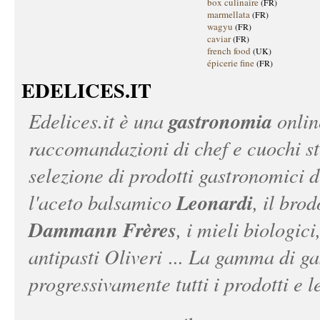
box culinaire
(FR)
marmellata
(FR)
wagyu
(FR)
caviar
(FR)
french food
(UK)
épicerie fine
(FR)
EDELICES.IT
gastronomia
Edelices.it
è una
onlin
raccomandazioni di chef e cuochi ste
selezione di prodotti gastronomici 
Leonardi
l'aceto balsamico
, il bro
Dammann Frères
, i mieli biologici
antipasti Oliveri ... La gamma di ga
progressivamente tutti i prodotti e le