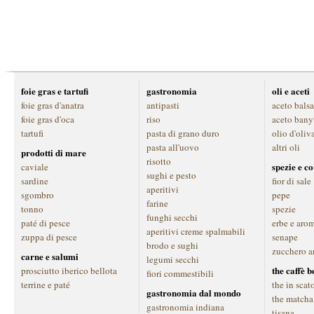
foie gras e tartufi
gastronomia
oli e aceti
foie gras d'anatra
antipasti
aceto bals
foie gras d'oca
riso
aceto bany
tartufi
pasta di grano duro
olio d'oliv
pasta all'uovo
altri oli
prodotti di mare
risotto
spezie e c
caviale
sughi e pesto
sardine
fior di sale
aperitivi
sgombro
pepe
farine
tonno
spezie
funghi secchi
paté di pesce
erbe e aro
aperitivi creme spalmabili
zuppa di pesce
senape
brodo e sughi
zucchero a
carne e salumi
legumi secchi
the caffè 
prosciutto iberico bellota
fiori commestibili
terrine e paté
the in scat
gastronomia dal mondo
the matcha
gastronomia indiana
tisana