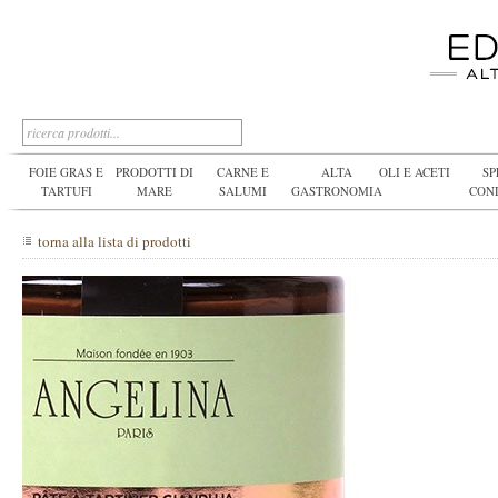
FOIE GRAS E
PRODOTTI DI
CARNE E
ALTA
OLI E ACETI
SP
TARTUFI
MARE
SALUMI
GASTRONOMIA
CON
torna alla lista di prodotti