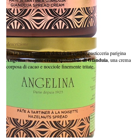
descrizione
Tra la vasta gamma di dolci della celebre pasticceria parigina
Angelina
crema spalmabile di Gianduia
, scoprite
, una crema
corposa di cacao e nocciole finemente tritate.