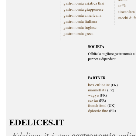
gastronomia asiatica thai
caffè
gastronomia giapponese
cioccolata
gastronomia americana
succhi di f
gastronomia italiana
gastronomia inglese
gastronomia greca
SOCIETA
Offrite la migliore gastronomia ai 
partner e dipendenti
PARTNER
box culinaire
(FR)
marmellata
(FR)
wagyu
(FR)
caviar
(FR)
french food
(UK)
épicerie fine
(FR)
EDELICES.IT
gastronomia
Edelices.it
è una
onlin