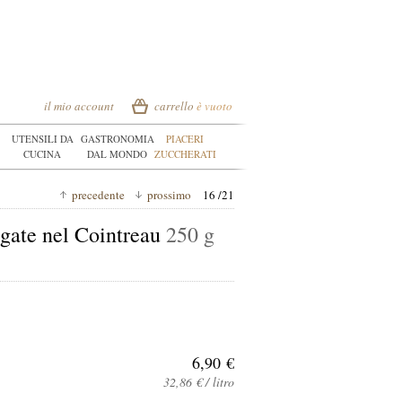
il mio account
carrello
è vuoto
UTENSILI DA
GASTRONOMIA
PIACERI
CUCINA
DAL MONDO
ZUCCHERATI
precedente
prossimo
16 /21
ogate nel Cointreau
250 g
6,90 €
32,86 € / litro