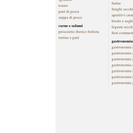
farine
tonno
funghi secch
paté di pesce
aperitivi cre
zuppa di pesce
brodo e sugh
carne e salumi
legumi secch
prosciutto iberico bellota
fiori commest
terrine e paté
gastronomia
gastronomia 
gastronomia a
gastronomia 
gastronomia 
gastronomia 
gastronomia 
gastronomia 