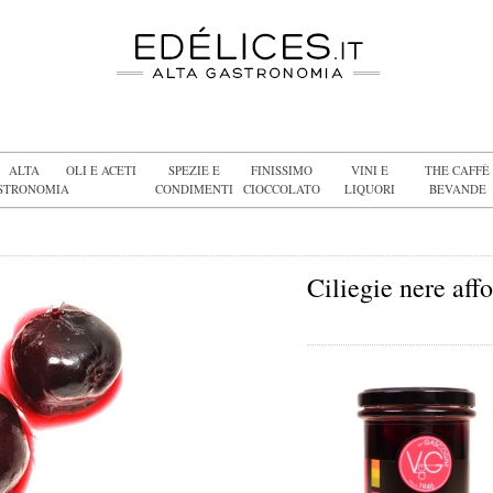
ALTA
OLI E ACETI
SPEZIE E
FINISSIMO
VINI E
THE CAFFÈ
STRONOMIA
CONDIMENTI
CIOCCOLATO
LIQUORI
BEVANDE
Ciliegie nere aff