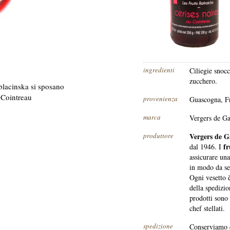
ingredienti
Ciliegie snocc
zucchero.
Oblacinska si sposano
 Cointreau
provenienza
Guascogna, F
marca
Vergers de G
produttore
Vergers de G
fr
dal 1946. I
assicurare un
in modo da sel
Ogni vesetto è
della spedizio
prodotti sono
chef stellati.
spedizione
Conserviamo q