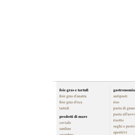
foie gras e tartufi
gastronomia
foie gras d'anatra
antipasti
foie gras d'oca
riso
tartufi
pasta di gran
pasta all'uov
prodotti di mare
risotto
caviale
sughi e pesto
sardine
aperitivi
sgombro