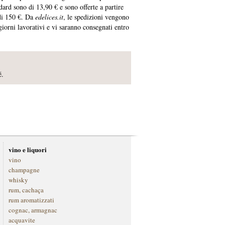
ard sono di 13,90 € e sono offerte a partire
di 150 €. Da
edelices.it
, le spedizioni vengono
 giorni lavorativi e vi saranno consegnati entro
é.
vino e liquori
vino
champagne
whisky
rum, cachaça
rum aromatizzati
cognac, armagnac
acquavite