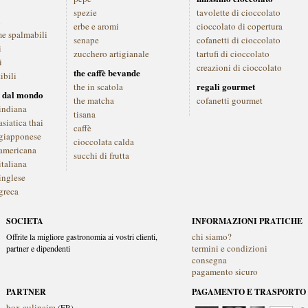
spezie
tavolette di cioccolato
i
erbe e aromi
cioccolato di copertura
me spalmabili
senape
cofanetti di cioccolato
i
zucchero artigianale
tartufi di cioccolato
i
creazioni di cioccolato
the caffè bevande
ibili
regali gourmet
the in scatola
 dal mondo
the matcha
cofanetti gourmet
indiana
tisana
siatica thai
caffè
giapponese
cioccolata calda
americana
succhi di frutta
italiana
inglese
greca
SOCIETA
INFORMAZIONI PRATICHE
chi siamo?
Offrite la migliore gastronomia ai vostri clienti,
termini e condizioni
partner e dipendenti
consegna
pagamento sicuro
PARTNER
PAGAMENTO E TRASPORTO
box culinaire
(FR)