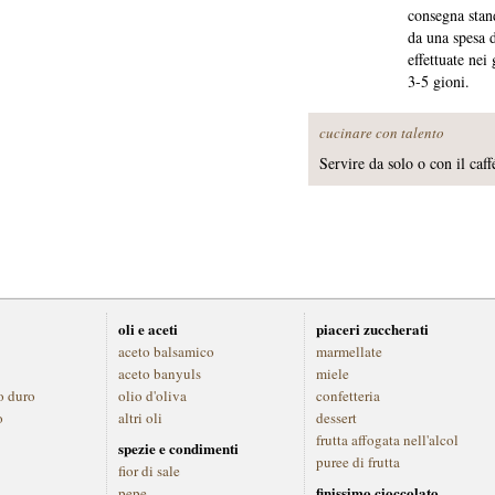
consegna stand
da una spesa 
effettuate nei
3-5 gioni.
cucinare con talento
Servire da solo o con il caff
oli e aceti
piaceri zuccherati
aceto balsamico
marmellate
aceto banyuls
miele
o duro
olio d'oliva
confetteria
o
altri oli
dessert
frutta affogata nell'alcol
spezie e condimenti
puree di frutta
fior di sale
finissimo cioccolato
pepe