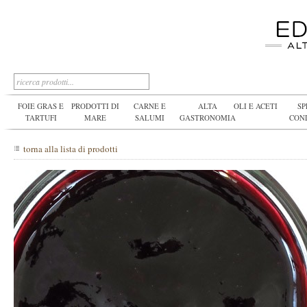
FOIE GRAS E
PRODOTTI DI
CARNE E
ALTA
OLI E ACETI
SP
TARTUFI
MARE
SALUMI
GASTRONOMIA
CON
torna alla lista di prodotti