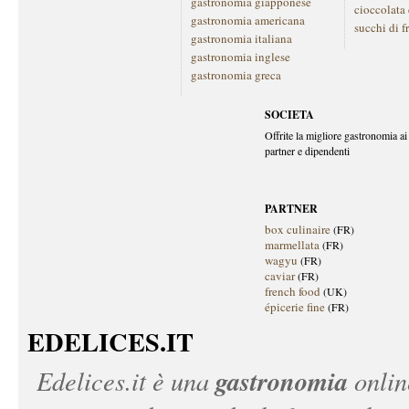
gastronomia giapponese
cioccolata
gastronomia americana
succhi di f
gastronomia italiana
gastronomia inglese
gastronomia greca
SOCIETA
Offrite la migliore gastronomia ai 
partner e dipendenti
PARTNER
box culinaire
(FR)
marmellata
(FR)
wagyu
(FR)
caviar
(FR)
french food
(UK)
épicerie fine
(FR)
EDELICES.IT
gastronomia
Edelices.it
è una
onlin