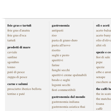
foie gras e tartufi
gastronomia
oli e aceti
foie gras d'anatra
antipasti
aceto bals
foie gras d'oca
riso
aceto bany
tartufi
pasta di grano duro
olio d'oliv
pasta all'uovo
altri oli
prodotti di mare
risotto
spezie e c
caviale
sughi e pesto
sardine
fior di sale
aperitivi
sgombro
pepe
farine
tonno
spezie
funghi secchi
paté di pesce
erbe e aro
aperitivi creme spalmabili
zuppa di pesce
senape
brodo e sughi
zucchero a
carne e salumi
legumi secchi
the caffè 
prosciutto iberico bellota
fiori commestibili
terrine e paté
the in scat
gastronomia dal mondo
the matcha
gastronomia indiana
tisana
gastronomia asiatica thai
caffè