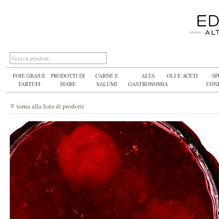
FOIE GRAS E
PRODOTTI DI
CARNE E
ALTA
OLI E ACETI
SP
TARTUFI
MARE
SALUMI
GASTRONOMIA
CON
torna alla lista di prodotti