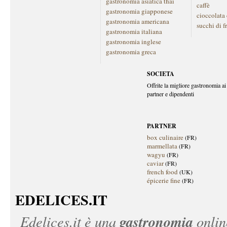
gastronomia asiatica thai
caffè
gastronomia giapponese
cioccolata
gastronomia americana
succhi di f
gastronomia italiana
gastronomia inglese
gastronomia greca
SOCIETA
Offrite la migliore gastronomia ai 
partner e dipendenti
PARTNER
box culinaire
(FR)
marmellata
(FR)
wagyu
(FR)
caviar
(FR)
french food
(UK)
épicerie fine
(FR)
EDELICES.IT
gastronomia
Edelices.it
è una
onlin