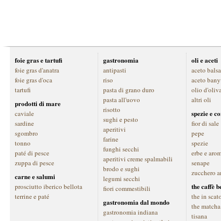
foie gras e tartufi
gastronomia
oli e aceti
foie gras d'anatra
antipasti
aceto bals
foie gras d'oca
riso
aceto bany
tartufi
pasta di grano duro
olio d'oliv
pasta all'uovo
altri oli
prodotti di mare
risotto
spezie e c
caviale
sughi e pesto
sardine
fior di sale
aperitivi
sgombro
pepe
farine
tonno
spezie
funghi secchi
paté di pesce
erbe e aro
aperitivi creme spalmabili
zuppa di pesce
senape
brodo e sughi
zucchero a
carne e salumi
legumi secchi
the caffè 
prosciutto iberico bellota
fiori commestibili
terrine e paté
the in scat
gastronomia dal mondo
the matcha
gastronomia indiana
tisana