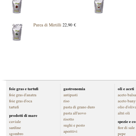
Purea di Mirtilli
22,90 €
foie gras e tartufi
gastronomia
oli e aceti
foie gras d'anatra
antipasti
aceto bals
foie gras d'oca
riso
aceto bany
tartufi
pasta di grano duro
olio d'oliv
pasta all'uovo
altri oli
prodotti di mare
risotto
spezie e c
caviale
sughi e pesto
sardine
fior di sale
aperitivi
sgombro
pepe