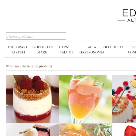
FOIE GRAS E
PRODOTTI DI
CARNE E
ALTA
OLI E ACETI
SP
TARTUFI
MARE
SALUMI
GASTRONOMIA
CON
torna alla lista di prodotti