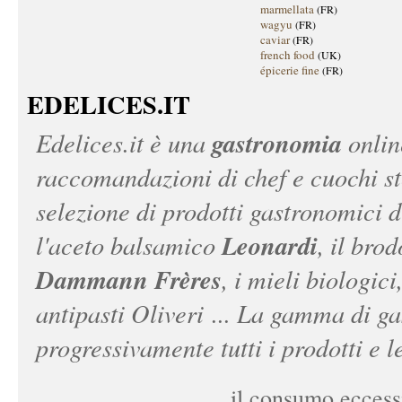
marmellata
(FR)
wagyu
(FR)
caviar
(FR)
french food
(UK)
épicerie fine
(FR)
EDELICES.IT
gastronomia
Edelices.it
è una
onlin
raccomandazioni di chef e cuochi ste
selezione di prodotti gastronomici 
Leonardi
l'aceto balsamico
, il bro
Dammann Frères
, i mieli biologici
antipasti Oliveri ... La gamma di ga
progressivamente tutti i prodotti e le
il consumo eccessi