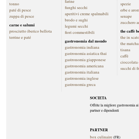
farine
tonno
spezie
funghi secchi
paté di pesce
erbe e aro
aperitivi creme spalmabili
zuppa di pesce
senape
brodo e sughi
zucchero a
carne e salumi
legumi secchi
the caffè 
prosciutto iberico bellota
fiori commestibili
terrine e paté
the in scat
gastronomia dal mondo
the matcha
gastronomia indiana
tisana
gastronomia asiatica thai
caffè
gastronomia giapponese
cioccolata
gastronomia americana
succhi di f
gastronomia italiana
gastronomia inglese
gastronomia greca
SOCIETA
Offrite la migliore gastronomia ai 
partner e dipendenti
PARTNER
box culinaire
(FR)