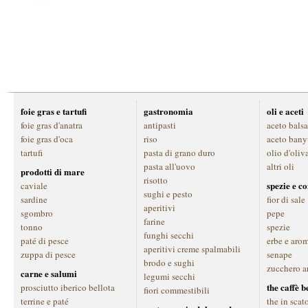
foie gras e tartufi
gastronomia
oli e aceti
foie gras d'anatra
antipasti
aceto bals
foie gras d'oca
riso
aceto bany
tartufi
pasta di grano duro
olio d'oliv
pasta all'uovo
altri oli
prodotti di mare
risotto
spezie e c
caviale
sughi e pesto
sardine
fior di sale
aperitivi
sgombro
pepe
farine
tonno
spezie
funghi secchi
paté di pesce
erbe e aro
aperitivi creme spalmabili
zuppa di pesce
senape
brodo e sughi
zucchero a
carne e salumi
legumi secchi
the caffè 
prosciutto iberico bellota
fiori commestibili
terrine e paté
the in scat