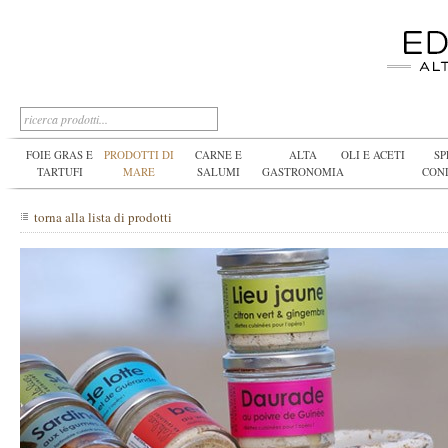
FOIE GRAS E
PRODOTTI DI
CARNE E
ALTA
OLI E ACETI
SP
TARTUFI
MARE
SALUMI
GASTRONOMIA
CON
torna alla lista di prodotti