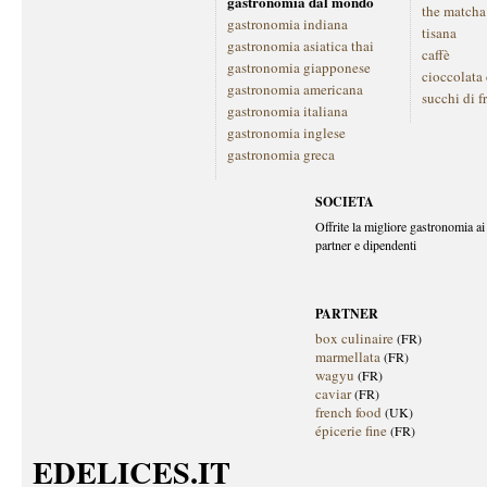
gastronomia dal mondo
the matcha
gastronomia indiana
tisana
gastronomia asiatica thai
caffè
gastronomia giapponese
cioccolata
gastronomia americana
succhi di f
gastronomia italiana
gastronomia inglese
gastronomia greca
SOCIETA
Offrite la migliore gastronomia ai 
partner e dipendenti
PARTNER
box culinaire
(FR)
marmellata
(FR)
wagyu
(FR)
caviar
(FR)
french food
(UK)
épicerie fine
(FR)
EDELICES.IT