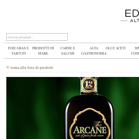
FOIE GRAS E
PRODOTTI DI
CARNE E
ALTA
OLI E ACETI
SP
TARTUFI
MARE
SALUMI
GASTRONOMIA
CON
torna alla lista di prodotti