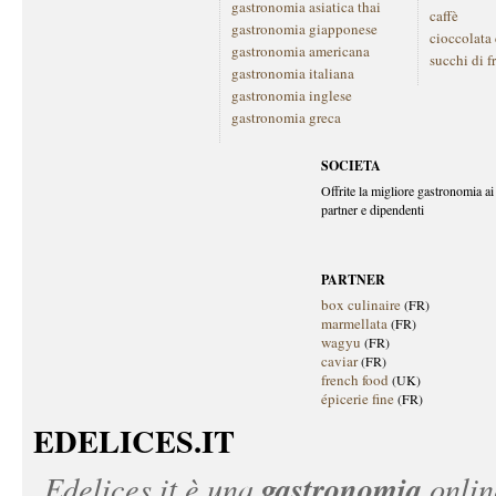
gastronomia asiatica thai
caffè
gastronomia giapponese
cioccolata
gastronomia americana
succhi di f
gastronomia italiana
gastronomia inglese
gastronomia greca
SOCIETA
Offrite la migliore gastronomia ai 
partner e dipendenti
PARTNER
box culinaire
(FR)
marmellata
(FR)
wagyu
(FR)
caviar
(FR)
french food
(UK)
épicerie fine
(FR)
EDELICES.IT
gastronomia
Edelices.it
è una
onlin