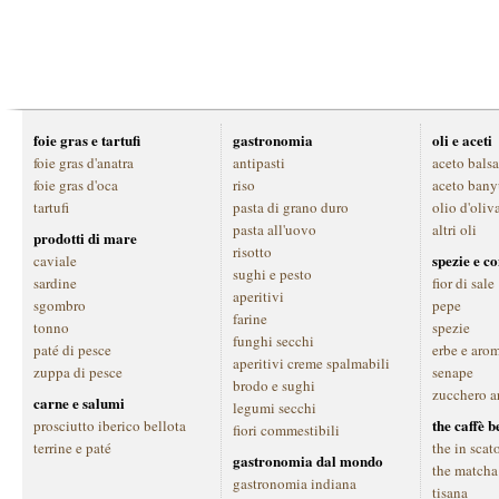
foie gras e tartufi
gastronomia
oli e aceti
foie gras d'anatra
antipasti
aceto bals
foie gras d'oca
riso
aceto bany
tartufi
pasta di grano duro
olio d'oliv
pasta all'uovo
altri oli
prodotti di mare
risotto
spezie e c
caviale
sughi e pesto
sardine
fior di sale
aperitivi
sgombro
pepe
farine
tonno
spezie
funghi secchi
paté di pesce
erbe e aro
aperitivi creme spalmabili
zuppa di pesce
senape
brodo e sughi
zucchero a
carne e salumi
legumi secchi
the caffè 
prosciutto iberico bellota
fiori commestibili
terrine e paté
the in scat
gastronomia dal mondo
the matcha
gastronomia indiana
tisana