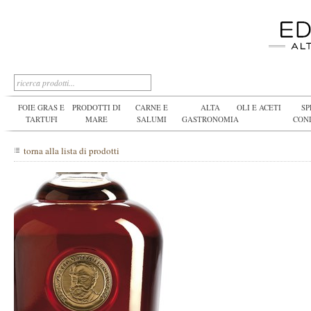
FOIE GRAS E
PRODOTTI DI
CARNE E
ALTA
OLI E ACETI
SP
TARTUFI
MARE
SALUMI
GASTRONOMIA
CON
torna alla lista di prodotti