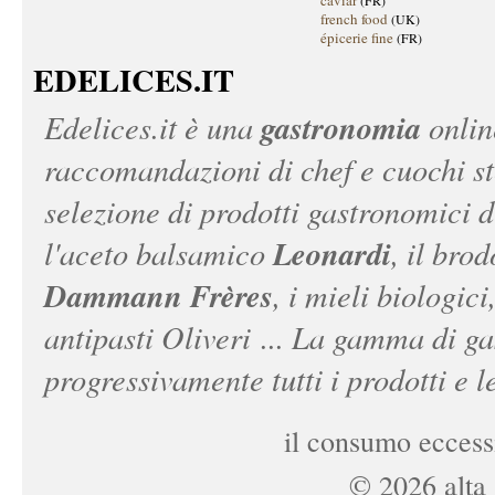
caviar
(FR)
french food
(UK)
épicerie fine
(FR)
EDELICES.IT
gastronomia
Edelices.it
è una
onlin
raccomandazioni di chef e cuochi ste
selezione di prodotti gastronomici 
Leonardi
l'aceto balsamico
, il bro
Dammann Frères
, i mieli biologici
antipasti Oliveri ... La gamma di ga
progressivamente tutti i prodotti e le
il consumo eccessi
©
2026
alta