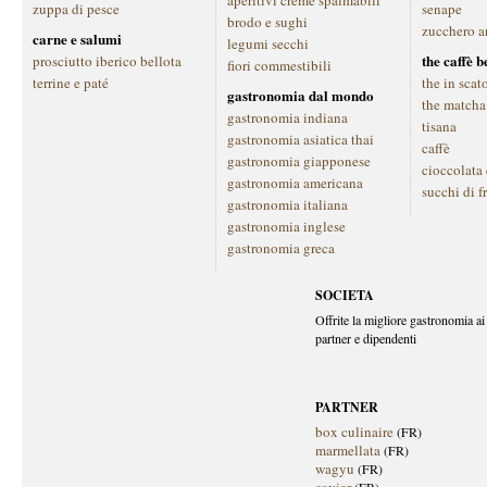
aperitivi creme spalmabili
zuppa di pesce
senape
brodo e sughi
zucchero a
carne e salumi
legumi secchi
the caffè 
prosciutto iberico bellota
fiori commestibili
terrine e paté
the in scat
gastronomia dal mondo
the matcha
gastronomia indiana
tisana
gastronomia asiatica thai
caffè
gastronomia giapponese
cioccolata
gastronomia americana
succhi di f
gastronomia italiana
gastronomia inglese
gastronomia greca
SOCIETA
Offrite la migliore gastronomia ai 
partner e dipendenti
PARTNER
box culinaire
(FR)
marmellata
(FR)
wagyu
(FR)