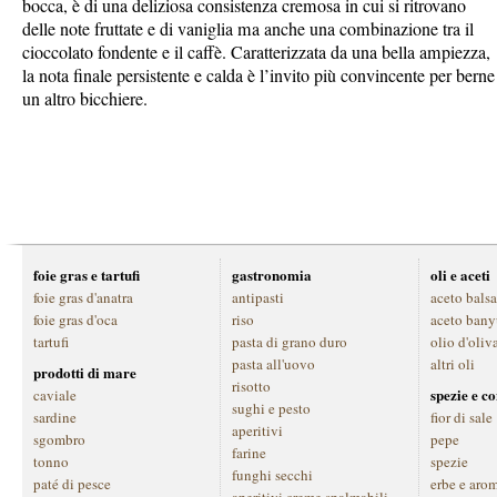
bocca, è di una deliziosa consistenza cremosa in cui si ritrovano
delle note fruttate e di vaniglia ma anche una combinazione tra il
cioccolato fondente e il caffè. Caratterizzata da una bella ampiezza,
la nota finale persistente e calda è l’invito più convincente per berne
un altro bicchiere.
foie gras e tartufi
gastronomia
oli e aceti
foie gras d'anatra
antipasti
aceto bals
foie gras d'oca
riso
aceto bany
tartufi
pasta di grano duro
olio d'oliv
pasta all'uovo
altri oli
prodotti di mare
risotto
spezie e c
caviale
sughi e pesto
sardine
fior di sale
aperitivi
sgombro
pepe
farine
tonno
spezie
funghi secchi
paté di pesce
erbe e aro