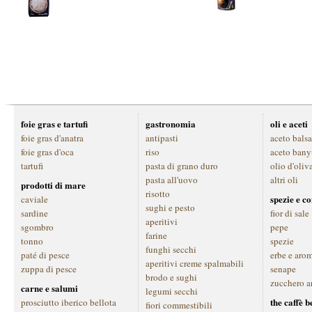
foie gras e tartufi
gastronomia
oli e aceti
foie gras d'anatra
antipasti
aceto bals
foie gras d'oca
riso
aceto bany
tartufi
pasta di grano duro
olio d'oliv
pasta all'uovo
altri oli
prodotti di mare
risotto
spezie e c
caviale
sughi e pesto
sardine
fior di sale
aperitivi
sgombro
pepe
farine
tonno
spezie
funghi secchi
paté di pesce
erbe e aro
aperitivi creme spalmabili
zuppa di pesce
senape
brodo e sughi
zucchero a
carne e salumi
legumi secchi
the caffè 
prosciutto iberico bellota
fiori commestibili