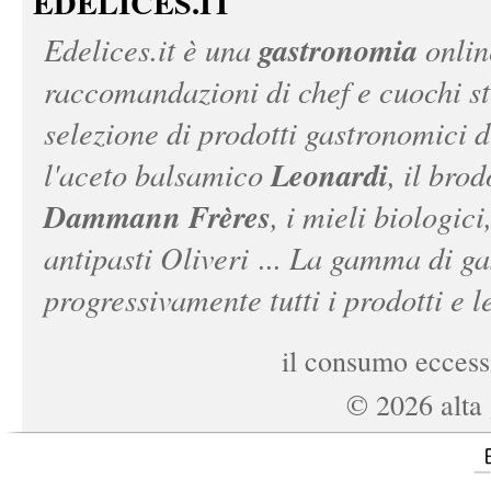
EDELICES.IT
gastronomia
Edelices.it
è una
onlin
raccomandazioni di chef e cuochi ste
selezione di prodotti gastronomici 
Leonardi
l'aceto balsamico
, il bro
Dammann Frères
, i mieli biologici
antipasti Oliveri ... La gamma di ga
progressivamente tutti i prodotti e le
il consumo eccessi
©
2026
alta