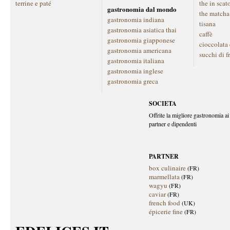
terrine e paté
the in scat
gastronomia dal mondo
the matcha
gastronomia indiana
tisana
gastronomia asiatica thai
caffè
gastronomia giapponese
cioccolata
gastronomia americana
succhi di f
gastronomia italiana
gastronomia inglese
gastronomia greca
SOCIETA
Offrite la migliore gastronomia ai 
partner e dipendenti
PARTNER
box culinaire
(FR)
marmellata
(FR)
wagyu
(FR)
caviar
(FR)
french food
(UK)
épicerie fine
(FR)