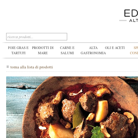
FOIE GRAS E
PRODOTTI DI
CARNE E
ALTA
OLI E ACETI
SP
TARTUFI
MARE
SALUMI
GASTRONOMIA
CON
torna alla lista di prodotti