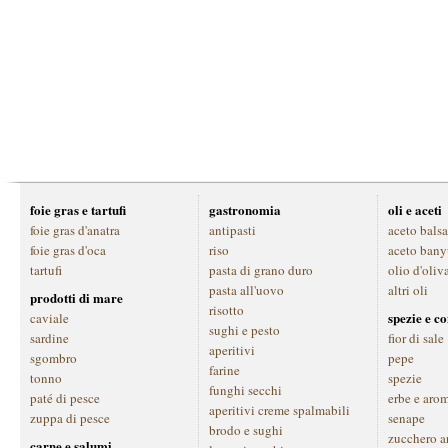
foie gras e tartufi
gastronomia
oli e aceti
foie gras d'anatra
antipasti
aceto bals
foie gras d'oca
riso
aceto bany
tartufi
pasta di grano duro
olio d'oliv
pasta all'uovo
altri oli
prodotti di mare
risotto
spezie e c
caviale
sughi e pesto
sardine
fior di sale
aperitivi
sgombro
pepe
farine
tonno
spezie
funghi secchi
paté di pesce
erbe e aro
aperitivi creme spalmabili
zuppa di pesce
senape
brodo e sughi
zucchero a
carne e salumi