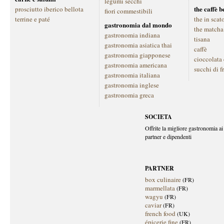
legumi secchi
the caffè 
prosciutto iberico bellota
fiori commestibili
terrine e paté
the in scat
gastronomia dal mondo
the matcha
gastronomia indiana
tisana
gastronomia asiatica thai
caffè
gastronomia giapponese
cioccolata
gastronomia americana
succhi di f
gastronomia italiana
gastronomia inglese
gastronomia greca
SOCIETA
Offrite la migliore gastronomia ai 
partner e dipendenti
PARTNER
box culinaire
(FR)
marmellata
(FR)
wagyu
(FR)
caviar
(FR)
french food
(UK)
épicerie fine
(FR)