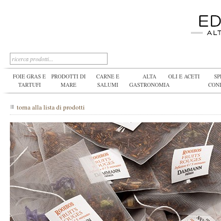
FOIE GRAS E
PRODOTTI DI
CARNE E
ALTA
OLI E ACETI
SP
TARTUFI
MARE
SALUMI
GASTRONOMIA
CON
torna alla lista di prodotti