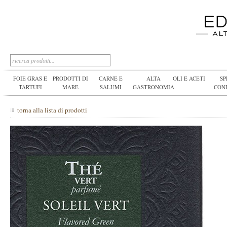
FOIE GRAS E
PRODOTTI DI
CARNE E
ALTA
OLI E ACETI
SP
TARTUFI
MARE
SALUMI
GASTRONOMIA
CON
torna alla lista di prodotti