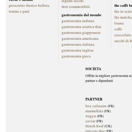
legumi secchi
the caffè 
prosciutto iberico bellota
fiori commestibili
terrine e paté
the in scat
gastronomia dal mondo
the matcha
gastronomia indiana
tisana
gastronomia asiatica thai
caffè
gastronomia giapponese
cioccolata
gastronomia americana
succhi di f
gastronomia italiana
gastronomia inglese
gastronomia greca
SOCIETA
Offrite la migliore gastronomia ai 
partner e dipendenti
PARTNER
box culinaire
(FR)
marmellata
(FR)
wagyu
(FR)
caviar
(FR)
french food
(UK)
épicerie fine
(FR)