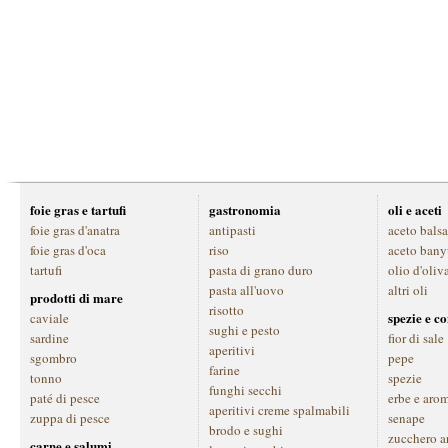
foie gras e tartufi
gastronomia
oli e aceti
foie gras d'anatra
antipasti
aceto bals
foie gras d'oca
riso
aceto bany
tartufi
pasta di grano duro
olio d'oliv
pasta all'uovo
altri oli
prodotti di mare
risotto
spezie e c
caviale
sughi e pesto
sardine
fior di sale
aperitivi
sgombro
pepe
farine
tonno
spezie
funghi secchi
paté di pesce
erbe e aro
aperitivi creme spalmabili
zuppa di pesce
senape
brodo e sughi
zucchero a
carne e salumi