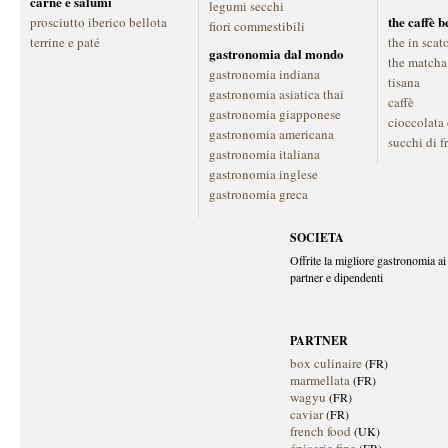
carne e salumi
legumi secchi
the caffè 
prosciutto iberico bellota
fiori commestibili
terrine e paté
the in scat
gastronomia dal mondo
the matcha
gastronomia indiana
tisana
gastronomia asiatica thai
caffè
gastronomia giapponese
cioccolata
gastronomia americana
succhi di f
gastronomia italiana
gastronomia inglese
gastronomia greca
SOCIETA
Offrite la migliore gastronomia ai 
partner e dipendenti
PARTNER
box culinaire
(FR)
marmellata
(FR)
wagyu
(FR)
caviar
(FR)
french food
(UK)