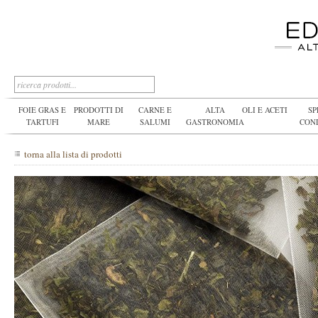
FOIE GRAS E
PRODOTTI DI
CARNE E
ALTA
OLI E ACETI
SP
TARTUFI
MARE
SALUMI
GASTRONOMIA
CON
torna alla lista di prodotti