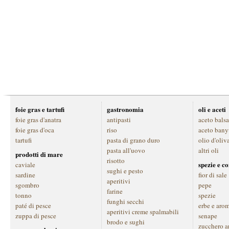
foie gras e tartufi
gastronomia
oli e aceti
foie gras d'anatra
antipasti
aceto bals
foie gras d'oca
riso
aceto bany
tartufi
pasta di grano duro
olio d'oliv
pasta all'uovo
altri oli
prodotti di mare
risotto
spezie e c
caviale
sughi e pesto
sardine
fior di sale
aperitivi
sgombro
pepe
farine
tonno
spezie
funghi secchi
paté di pesce
erbe e aro
aperitivi creme spalmabili
zuppa di pesce
senape
brodo e sughi
zucchero a