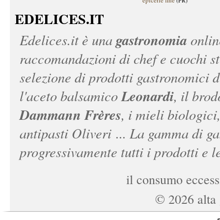
épicerie fine
(FR)
EDELICES.IT
gastronomia
Edelices.it
è una
onlin
raccomandazioni di chef e cuochi ste
selezione di prodotti gastronomici 
Leonardi
l'aceto balsamico
, il bro
Dammann Frères
, i mieli biologici
antipasti Oliveri ... La gamma di ga
progressivamente tutti i prodotti e le
il consumo eccessi
©
2026
alta