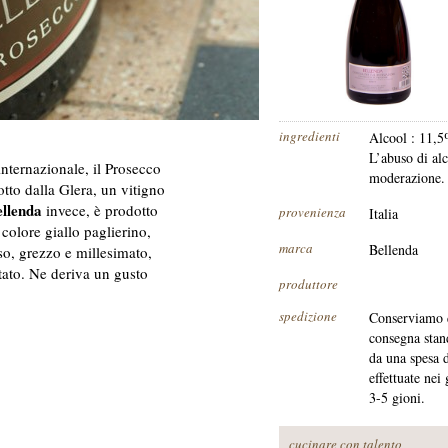
ingredienti
Alcool : 11,5
L’abuso di al
nternazionale, il Prosecco
moderazione.
otto dalla Glera, un vitigno
ellenda
invece, è prodotto
provenienza
Italia
 colore giallo paglierino,
marca
Bellenda
so, grezzo e millesimato,
tato. Ne deriva un gusto
produttore
spedizione
Conserviamo q
consegna stand
da una spesa 
effettuate nei
3-5 gioni.
cucinare con talento