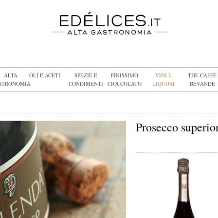
ALTA
OLI E ACETI
SPEZIE E
FINISSIMO
VINI E
THE CAFFÈ
STRONOMIA
CONDIMENTI
CIOCCOLATO
LIQUORI
BEVANDE
Prosecco superio