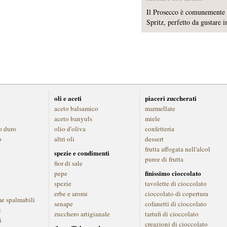
Il Prosecco è comunemente u
Spritz, perfetto da gustare in
oli e aceti
piaceri zuccherati
aceto balsamico
marmellate
aceto banyuls
miele
o duro
olio d'oliva
confetteria
o
altri oli
dessert
frutta affogata nell'alcol
spezie e condimenti
puree di frutta
fior di sale
finissimo cioccolato
pepe
spezie
tavolette di cioccolato
i
erbe e aromi
cioccolato di copertura
me spalmabili
senape
cofanetti di cioccolato
i
zucchero artigianale
tartufi di cioccolato
i
creazioni di cioccolato