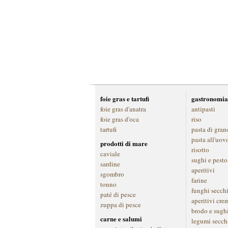
foie gras e tartufi
gastronomia
foie gras d'anatra
antipasti
foie gras d'oca
riso
tartufi
pasta di gran
pasta all'uov
prodotti di mare
risotto
caviale
sughi e pesto
sardine
aperitivi
sgombro
farine
tonno
funghi secch
paté di pesce
aperitivi cre
zuppa di pesce
brodo e sugh
carne e salumi
legumi secch