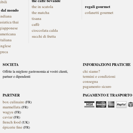
the caffè bevande
ibili
regali gourmet
the in scatola
 dal mondo
the matcha
cofanetti gourmet
indiana
tisana
siatica thai
caffè
giapponese
cioccolata calda
americana
succhi di frutta
italiana
inglese
greca
SOCIETA
INFORMAZIONI PRATICHE
chi siamo?
Offrite la migliore gastronomia ai vostri clienti,
termini e condizioni
partner e dipendenti
consegna
pagamento sicuro
PARTNER
PAGAMENTO E TRASPORTO
box culinaire
(FR)
marmellata
(FR)
wagyu
(FR)
caviar
(FR)
french food
(UK)
épicerie fine
(FR)