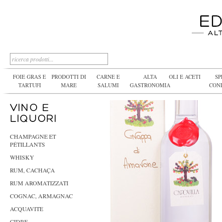
FOIE GRAS E
PRODOTTI DI
CARNE E
ALTA
OLI E ACETI
SP
TARTUFI
MARE
SALUMI
GASTRONOMIA
CON
CHAMPAGNE ET
PÉTILLANTS
WHISKY
RUM, CACHAÇA
RUM AROMATIZZATI
COGNAC, ARMAGNAC
ACQUAVITE
CIDRE