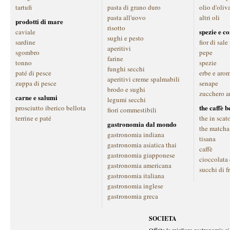
tartufi
pasta di grano duro
olio d'oliv
pasta all'uovo
altri oli
prodotti di mare
risotto
spezie e c
caviale
sughi e pesto
sardine
fior di sale
aperitivi
sgombro
pepe
farine
tonno
spezie
funghi secchi
paté di pesce
erbe e aro
aperitivi creme spalmabili
zuppa di pesce
senape
brodo e sughi
zucchero a
carne e salumi
legumi secchi
the caffè 
prosciutto iberico bellota
fiori commestibili
terrine e paté
the in scat
gastronomia dal mondo
the matcha
gastronomia indiana
tisana
gastronomia asiatica thai
caffè
gastronomia giapponese
cioccolata
gastronomia americana
succhi di f
gastronomia italiana
gastronomia inglese
gastronomia greca
SOCIETA