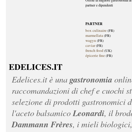
Offrite la migliore gastronomia ai 
partner e dipendenti
PARTNER
box culinaire
(FR)
marmellata
(FR)
wagyu
(FR)
caviar
(FR)
french food
(UK)
épicerie fine
(FR)
EDELICES.IT
gastronomia
Edelices.it
è una
onlin
raccomandazioni di chef e cuochi ste
selezione di prodotti gastronomici 
Leonardi
l'aceto balsamico
, il bro
Dammann Frères
, i mieli biologici