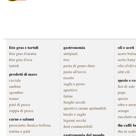
foie gras e tartufi
gastronomia
oli e aceti
foie gras d'anatra
antipasti
aceto bals
foie gras d'oca
riso
aceto bany
tartufi
pasta di grano duro
olio d'oliv
pasta all'uovo
altri oli
prodotti di mare
risotto
spezie e c
caviale
sughi e pesto
sardine
fior di sale
aperitivi
sgombro
pepe
farine
tonno
spezie
funghi secchi
paté di pesce
erbe e aro
aperitivi creme spalmabili
zuppa di pesce
senape
brodo e sughi
zucchero a
carne e salumi
legumi secchi
the caffè 
prosciutto iberico bellota
fiori commestibili
terrine e paté
the in scat
gastronomia dal mondo