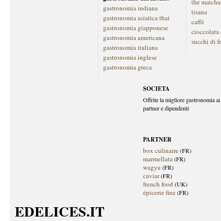
the matcha
gastronomia indiana
tisana
gastronomia asiatica thai
caffè
gastronomia giapponese
cioccolata
gastronomia americana
succhi di f
gastronomia italiana
gastronomia inglese
gastronomia greca
SOCIETA
Offrite la migliore gastronomia ai 
partner e dipendenti
PARTNER
box culinaire
(FR)
marmellata
(FR)
wagyu
(FR)
caviar
(FR)
french food
(UK)
épicerie fine
(FR)
EDELICES.IT