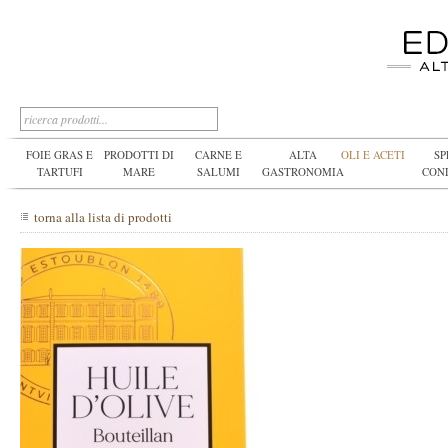
FOIE GRAS E
PRODOTTI DI
CARNE E
ALTA
OLI E ACETI
SP
TARTUFI
MARE
SALUMI
GASTRONOMIA
CON
torna alla lista di prodotti