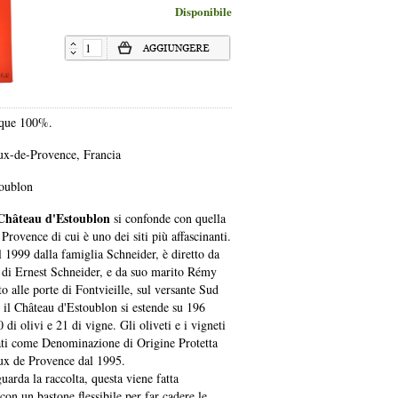
Disponibile
nque 100%.
ux-de-Provence, Francia
toublon
Château d'Estoublon
si confonde con quella
Provence di cui è uno dei siti più affascinanti.
 1999 dalla famiglia Schneider, è diretto da
ia di Ernest Schneider, e da suo marito Rémy
o alle porte di Fontvieille, sul versante Sud
, il Château d'Estoublon si estende su 196
0 di olivi e 21 di vigne. Gli oliveti e i vigneti
cati come Denominazione di Origine Protetta
ux de Provence dal 1995.
uarda la raccolta, questa viene fatta
on un bastone flessibile per far cadere le