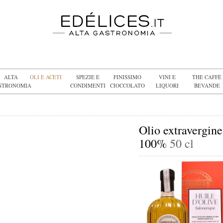
ALTA
OLI E ACETI
SPEZIE E
FINISSIMO
VINI E
THE CAFFÈ
STRONOMIA
CONDIMENTI
CIOCCOLATO
LIQUORI
BEVANDE
Olio extravergine
100%
50 cl