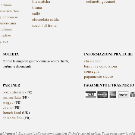
the matcha
cofanetti gourmet
indiana
tisana
siatica thai
caffè
giapponese
cioccolata calda
americana
succhi di frutta
italiana
inglese
greca
SOCIETA
INFORMAZIONI PRATICHE
chi siamo?
Offrite la migliore gastronomia ai vostri clienti,
termini e condizioni
partner e dipendenti
consegna
pagamento sicuro
PARTNER
PAGAMENTO E TRASPORTO
box culinaire
(FR)
marmellata
(FR)
wagyu
(FR)
caviar
(FR)
french food
(UK)
épicerie fine
(FR)
pici francesi
. Basandosi sulle raccomandazioni di chef e cuochi stellati, l'alta gastronomia edel