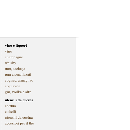
vino e liquori
vino
champagne
whisky
rum, cachaça
rum aromatizzati
cognac, armagnac
acquavite
gin, vodka e altri
utensili da cucina
cottura
coltelli
utensili da cucina
accessori per il the