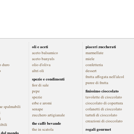
oli e aceti
piaceri zuccherati
aceto balsamico
marmellate
aceto banyuls
miele
o duro
olio d'oliva
confetteria
o
altri oli
dessert
frutta affogata nell'alcol
spezie e condimenti
puree di frutta
fior di sale
finissimo cioccolato
pepe
spezie
tavolette di cioccolato
i
erbe e aromi
cioccolato di copertura
me spalmabili
senape
cofanetti di cioccolato
i
zucchero artigianale
tartufi di cioccolato
i
creazioni di cioccolato
the caffè bevande
ibili
regali gourmet
the in scatola
 dal mondo