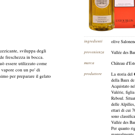
ingredienti
olive Salone
uzzicante, sviluppa degli
provenienza
Vallée des Ba
de freschezza in bocca.
marca
ò essere utilizzato come
Château d'Es
l vapore con un po' di
produttore
La storia del
simo per preparare il gelato
della Baux de 
Acquistato nel
Valérie, figl
Reboul. Situat
delle Alpilles
ettari di cui 7
sono classifi
Vallée des Ba
Per quanto rig
manualmente c