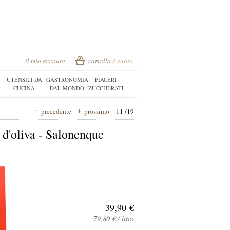
il mio account
carrello
è vuoto
UTENSILI DA
GASTRONOMIA
PIACERI
CUCINA
DAL MONDO
ZUCCHERATI
precedente
prossimo
11 /19
 d'oliva - Salonenque
39,90 €
79,80 € / litro