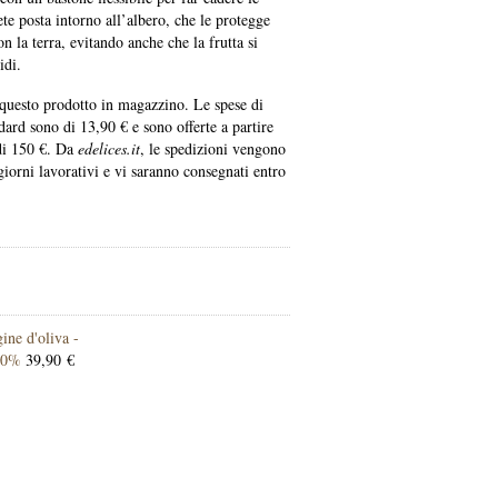
ete posta intorno all’albero, che le protegge
on la terra, evitando anche che la frutta si
idi.
uesto prodotto in magazzino. Le spese di
ard sono di 13,90 € e sono offerte a partire
di 150 €. Da
edelices.it
, le spedizioni vengono
 giorni lavorativi e vi saranno consegnati entro
ine d'oliva -
100%
39,90 €