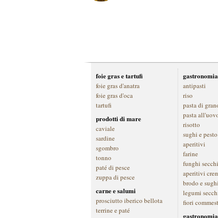
foie gras e tartufi
gastronomia
foie gras d'anatra
antipasti
foie gras d'oca
riso
tartufi
pasta di gran
pasta all'uov
prodotti di mare
risotto
caviale
sughi e pesto
sardine
aperitivi
sgombro
farine
tonno
funghi secch
paté di pesce
aperitivi cre
zuppa di pesce
brodo e sugh
carne e salumi
legumi secch
prosciutto iberico bellota
fiori commest
terrine e paté
gastronomia