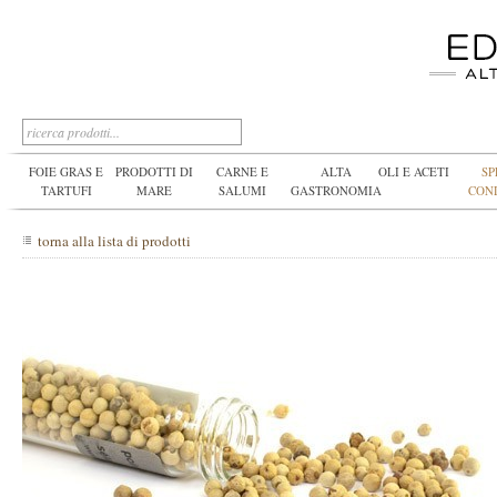
FOIE GRAS E
PRODOTTI DI
CARNE E
ALTA
OLI E ACETI
SP
TARTUFI
MARE
SALUMI
GASTRONOMIA
CON
torna alla lista di prodotti