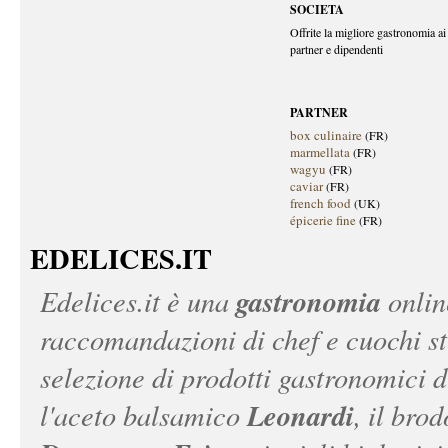
SOCIETA
Offrite la migliore gastronomia ai 
partner e dipendenti
PARTNER
box culinaire
(FR)
marmellata
(FR)
wagyu
(FR)
caviar
(FR)
french food
(UK)
épicerie fine
(FR)
EDELICES.IT
gastronomia
Edelices.it
è una
onlin
raccomandazioni di chef e cuochi ste
selezione di prodotti gastronomici 
Leonardi
l'aceto balsamico
, il bro