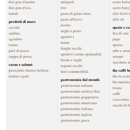
foie gras d'anatra
antipasti
aceto bals
foie gras d'oca
riso
aceto bany
tartufi
pasta di grano duro
olio d'oliv
pasta all'uovo
altri oli
prodotti di mare
risotto
spezie e c
caviale
sughi e pesto
sardine
fior di sale
aperitivi
sgombro
pepe
farine
tonno
spezie
funghi secchi
paté di pesce
erbe e aro
aperitivi creme spalmabili
zuppa di pesce
senape
brodo e sughi
zucchero a
carne e salumi
legumi secchi
the caffè 
prosciutto iberico bellota
fiori commestibili
terrine e paté
the in scat
gastronomia dal mondo
the matcha
gastronomia indiana
tisana
gastronomia asiatica thai
caffè
gastronomia giapponese
cioccolata
gastronomia americana
succhi di f
gastronomia italiana
gastronomia inglese
gastronomia greca