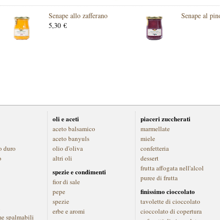
Senape allo zafferano
Senape al pin
5,30 €
oli e aceti
piaceri zuccherati
aceto balsamico
marmellate
aceto banyuls
miele
o duro
olio d'oliva
confetteria
o
altri oli
dessert
frutta affogata nell'alcol
spezie e condimenti
puree di frutta
fior di sale
finissimo cioccolato
pepe
spezie
tavolette di cioccolato
i
erbe e aromi
cioccolato di copertura
me spalmabili