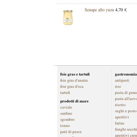
Senape allo yuzu
4,70 €
foie gras e tartufi
gastronomia
foie gras d'anatra
antipasti
foie gras d'oca
riso
tartufi
pasta di gran
pasta all'uov
prodotti di mare
risotto
caviale
sughi e pesto
sardine
aperitivi
sgombro
farine
tonno
funghi secch
paté di pesce
aperitivi cre