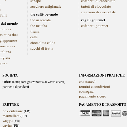
senape
cofanetti di cioccolato
i
zucchero artigianale
tartufi di cioccolato
i
creazioni di cioccolato
the caffè bevande
ibili
regali gourmet
the in scatola
 dal mondo
the matcha
cofanetti gourmet
indiana
tisana
siatica thai
caffè
giapponese
cioccolata calda
americana
succhi di frutta
italiana
inglese
greca
SOCIETA
INFORMAZIONI PRATICHE
chi siamo?
Offrite la migliore gastronomia ai vostri clienti,
termini e condizioni
partner e dipendenti
consegna
pagamento sicuro
PARTNER
PAGAMENTO E TRASPORTO
box culinaire
(FR)
marmellata
(FR)
wagyu
(FR)
caviar
(FR)