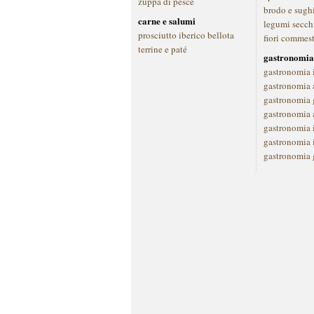
zuppa di pesce
brodo e sugh
carne e salumi
legumi secch
prosciutto iberico bellota
fiori commest
terrine e paté
gastronomia
gastronomia 
gastronomia a
gastronomia 
gastronomia 
gastronomia 
gastronomia 
gastronomia 