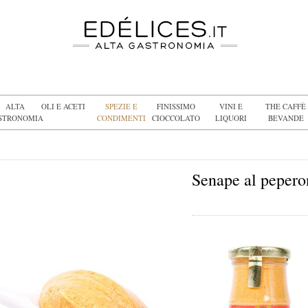
ALTA
OLI E ACETI
SPEZIE E
FINISSIMO
VINI E
THE CAFFÈ
STRONOMIA
CONDIMENTI
CIOCCOLATO
LIQUORI
BEVANDE
Senape al pepero