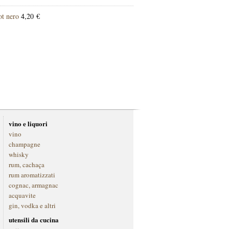
ot nero
4,20 €
vino e liquori
vino
champagne
whisky
rum, cachaça
rum aromatizzati
cognac, armagnac
acquavite
gin, vodka e altri
utensili da cucina