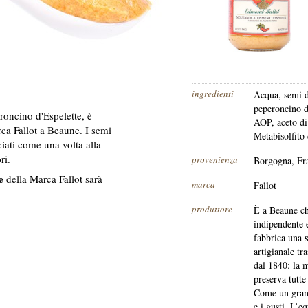
ingredienti
Acqua, semi d
peperoncino d
roncino d'Espelette, è
AOP, aceto di 
rca Fallot a Beaune. I semi
Metabisolfito 
ciati come una volta alla
ri.
provenienza
Borgogna, Fr
e
della Marca Fallot sarà
marca
Fallot
produttore
È a Beaune c
indipendente 
fabbrica una
artigianale tr
dal 1840: la m
preserva tutte
Come un grand
e i gusti. L’e