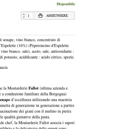
Disponibile
i senape, vino bianco, concentrato di
'Espelette (16%) (Peperoncino d'Espelette
vino bianco, sale), aceto, sale, antiossidante :
di potassio, acidificante : acido citrico, spezie.
ancia
Fallot
he la Moutarderie
(ultima azienda e
e a conduzione familiare della Borgogna)
senape
d’eccellenza utilizzando una maestria
asmetta di generazione in generazione a partire
acinazione dei grani con il mulino in pietra
 le qualità gustative della pasta.
e chef, la Moutarderie Fallot associa i sapori
quilibrio e la delicatezza delle senapi sono