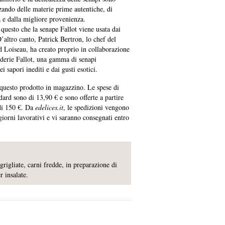
zzando delle materie prime autentiche, di
à e dalla migliore provenienza.
questo che la senape Fallot viene usata dai
’altro canto, Patrick Bertron, lo chef del
d Loiseau, ha creato proprio in collaborazione
derie Fallot, una gamma di senapi
 sapori inediti e dai gusti esotici.
uesto prodotto in magazzino. Le spese di
ard sono di 13,90 € e sono offerte a partire
di 150 €. Da
edelices.it
, le spedizioni vengono
 giorni lavorativi e vi saranno consegnati entro
rigliate, carni fredde, in preparazione di
 insalate.