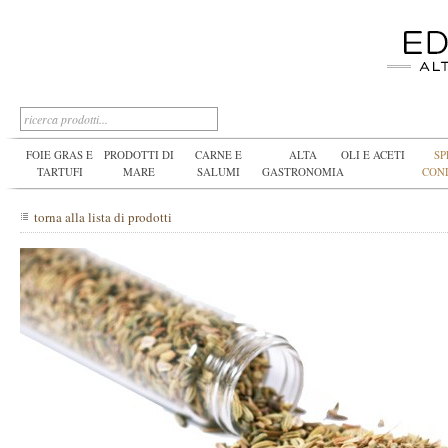
FOIE GRAS E
PRODOTTI DI
CARNE E
ALTA
OLI E ACETI
SP
TARTUFI
MARE
SALUMI
GASTRONOMIA
CON
torna alla lista di prodotti