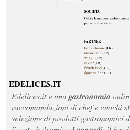
SOCIETA
Offrite la migliore gastronomia ai 
partner e dipendenti
PARTNER
box culinaire
(FR)
marmellata
(FR)
wagyu
(FR)
caviar
(FR)
french food
(UK)
épicerie fine
(FR)
EDELICES.IT
gastronomia
Edelices.it
è una
onlin
raccomandazioni di chef e cuochi ste
selezione di prodotti gastronomici 
Leonardi
l'aceto balsamico
, il bro