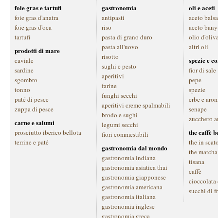
foie gras e tartufi
gastronomia
oli e aceti
foie gras d'anatra
antipasti
aceto bals
foie gras d'oca
riso
aceto bany
tartufi
pasta di grano duro
olio d'oliv
pasta all'uovo
altri oli
prodotti di mare
risotto
spezie e c
caviale
sughi e pesto
sardine
fior di sale
aperitivi
sgombro
pepe
farine
tonno
spezie
funghi secchi
paté di pesce
erbe e aro
aperitivi creme spalmabili
zuppa di pesce
senape
brodo e sughi
zucchero a
carne e salumi
legumi secchi
the caffè 
prosciutto iberico bellota
fiori commestibili
terrine e paté
the in scat
gastronomia dal mondo
the matcha
gastronomia indiana
tisana
gastronomia asiatica thai
caffè
gastronomia giapponese
cioccolata
gastronomia americana
succhi di f
gastronomia italiana
gastronomia inglese
gastronomia greca