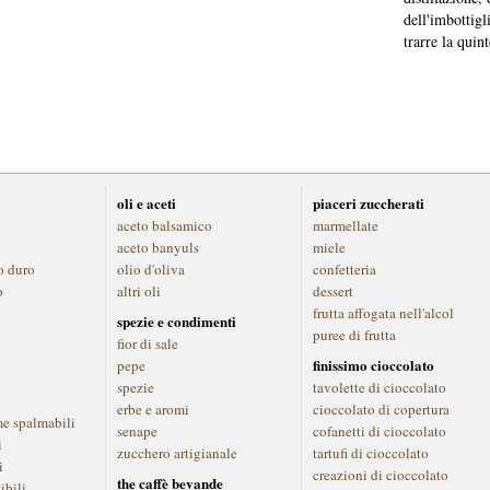
dell'imbottigl
trarre la quin
oli e aceti
piaceri zuccherati
aceto balsamico
marmellate
aceto banyuls
miele
o duro
olio d'oliva
confetteria
o
altri oli
dessert
frutta affogata nell'alcol
spezie e condimenti
puree di frutta
fior di sale
finissimo cioccolato
pepe
spezie
tavolette di cioccolato
i
erbe e aromi
cioccolato di copertura
me spalmabili
senape
cofanetti di cioccolato
i
zucchero artigianale
tartufi di cioccolato
i
creazioni di cioccolato
the caffè bevande
ibili