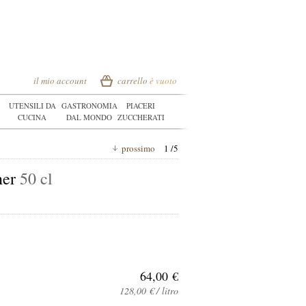
il mio account
carrello
è vuoto
UTENSILI DA
GASTRONOMIA
PIACERI
CUCINA
DAL MONDO
ZUCCHERATI
prossimo
1 /5
ner
50 cl
64,00 €
128,00 € / litro