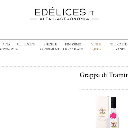
ALTA
OLI E ACETI
SPEZIE E
FINISSIMO
VINI E
THE CAFFÈ
STRONOMIA
CONDIMENTI
CIOCCOLATO
LIQUORI
BEVANDE
Grappa di Trami