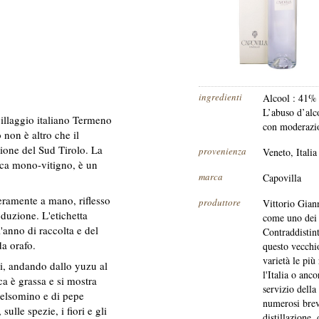
ingredienti
Alcool : 41% 
L’abuso d’alc
villaggio italiano Termeno
con moderazi
 non è altro che il
ione del Sud Tirolo. La
provenienza
Veneto, Italia
ca mono-vitigno, è un
marca
Capovilla
nteramente a mano, riflesso
produttore
Vittorio Gian
oduzione. L'etichetta
come uno dei m
l'anno di raccolta e del
Contraddistint
da orafo.
questo vecchio
varietà le più
mi, andando dallo yuzu al
l'Italia o anc
a è grassa e si mostra
servizio della
gelsomino e di pepe
numerosi breve
ulle spezie, i fiori e gli
distillazione,