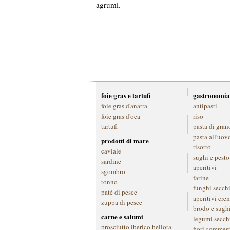
agrumi.
foie gras e tartufi
gastronomia
foie gras d'anatra
antipasti
foie gras d'oca
riso
tartufi
pasta di gran
pasta all'uov
prodotti di mare
risotto
caviale
sughi e pesto
sardine
aperitivi
sgombro
farine
tonno
funghi secch
paté di pesce
aperitivi cre
zuppa di pesce
brodo e sugh
carne e salumi
legumi secch
prosciutto iberico bellota
fiori commest