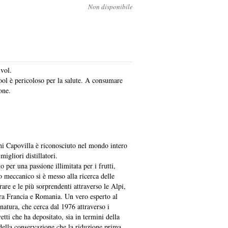
Non disponibile
vol.
ool è pericoloso per la salute. A consumare
one.
ni Capovilla è riconosciuto nel mondo intero
igliori distillatori.
o per una passione illimitata per i frutti,
 meccanico si è messo alla ricerca delle
 rare e le più sorprendenti attraverso le Alpi,
ora Francia e Romania. Un vero esperto al
 natura, che cerca dal 1976 attraverso i
tti che ha depositato, sia in termini della
 della conservazione che la riduzione prima