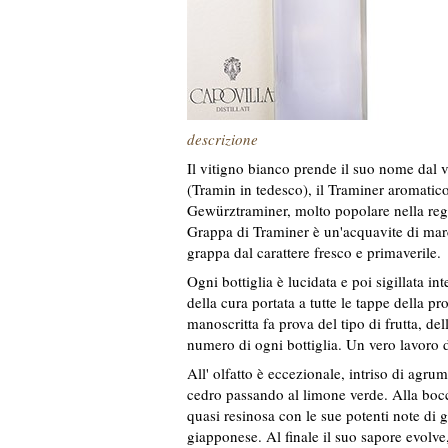
descrizione
Il vitigno bianco prende il suo nome dal 
(Tramin in tedesco), il Traminer aromatico
Gewürztraminer, molto popolare nella reg
Grappa di Traminer è un'acquavite di mar
grappa dal carattere fresco e primaverile.
Ogni bottiglia è lucidata e poi sigillata i
della cura portata a tutte le tappe della pr
manoscritta fa prova del tipo di frutta, del
numero di ogni bottiglia. Un vero lavoro 
All' olfatto è eccezionale, intriso di agru
cedro passando al limone verde. Alla bocc
quasi resinosa con le sue potenti note di 
giapponese. Al finale il suo sapore evolve, s