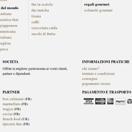
regali gourmet
the in scatola
 dal mondo
the matcha
cofanetti gourmet
indiana
tisana
siatica thai
caffè
giapponese
cioccolata calda
americana
succhi di frutta
italiana
inglese
greca
SOCIETA
INFORMAZIONI PRATICHE
chi siamo?
Offrite la migliore gastronomia ai vostri clienti,
termini e condizioni
partner e dipendenti
consegna
pagamento sicuro
PARTNER
PAGAMENTO E TRASPORTO
box culinaire
(FR)
marmellata
(FR)
wagyu
(FR)
caviar
(FR)
french food
(UK)
épicerie fine
(FR)