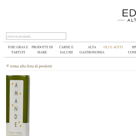
FOIE GRAS E
PRODOTTI DI
CARNE E
ALTA
OLI E ACETI
SP
TARTUFI
MARE
SALUMI
GASTRONOMIA
CON
torna alla lista di prodotti