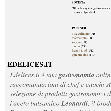
SOCIETA
Offrite la migliore gastronomia ai 
partner e dipendenti
PARTNER
box culinaire
(FR)
marmellata
(FR)
wagyu
(FR)
caviar
(FR)
french food
(UK)
épicerie fine
(FR)
EDELICES.IT
gastronomia
Edelices.it
è una
onlin
raccomandazioni di chef e cuochi ste
selezione di prodotti gastronomici 
Leonardi
l'aceto balsamico
, il bro