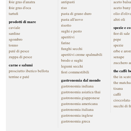
foie gras d'anatra
antipasti
aceto bals
foie gras d'oca
riso
aceto bany
tartufi
pasta di grano duro
olio d'oliv
pasta all'uovo
altri oli
prodotti di mare
risotto
spezie e c
caviale
sughi e pesto
sardine
fior di sale
aperitivi
sgombro
pepe
farine
tonno
spezie
funghi secchi
paté di pesce
erbe e aro
aperitivi creme spalmabili
zuppa di pesce
senape
brodo e sughi
zucchero a
carne e salumi
legumi secchi
the caffè 
prosciutto iberico bellota
fiori commestibili
terrine e paté
the in scat
gastronomia dal mondo
the matcha
gastronomia indiana
tisana
gastronomia asiatica thai
caffè
gastronomia giapponese
cioccolata
gastronomia americana
succhi di f
gastronomia italiana
gastronomia inglese
gastronomia greca